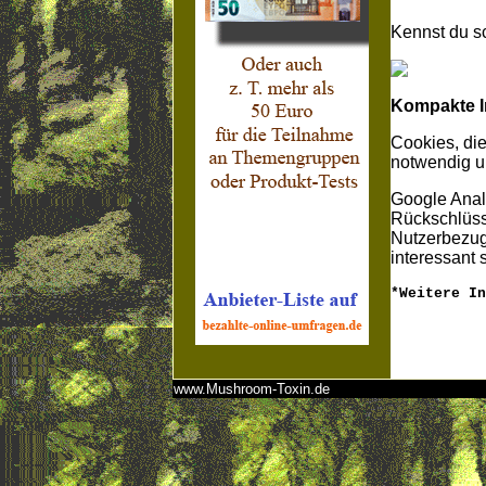
Kennst du sc
Kompakte I
Cookies, die
notwendig u
Google Analy
Rückschlüss
Nutzerbezug
interessant 
*Weitere I
www.Mushroom-Toxin.de