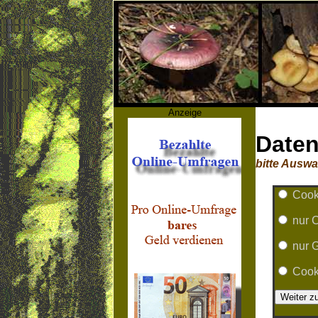
Anzeige
Daten
bitte Auswa
Cook
nur C
nur G
Cooki