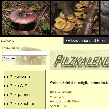
•Pilzzubehör und Pilzsh
Startseite
Pilz-Suche:
›››
Pilzwissen
Weitere Selektionsmöglichkeiten finde
›››
Pilze A-Z
Ihre Auswahl:
›››
Pilzgalerie
Monat = April
Wertigkeit = alle Pilze
›››
Pilze züchten
Anzahl = 107