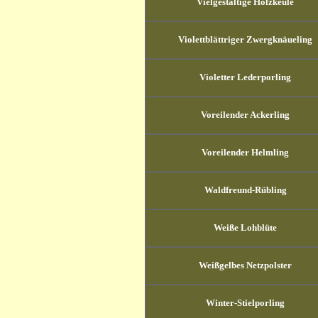
Vielgestaltige Holzkeule
Violettblättriger Zwergknäueling
Violetter Lederporling
Voreilender Ackerling
Voreilender Helmling
Waldfreund-Rübling
Weiße Lohblüte
Weißgelbes Netzpolster
Winter-Stielporling