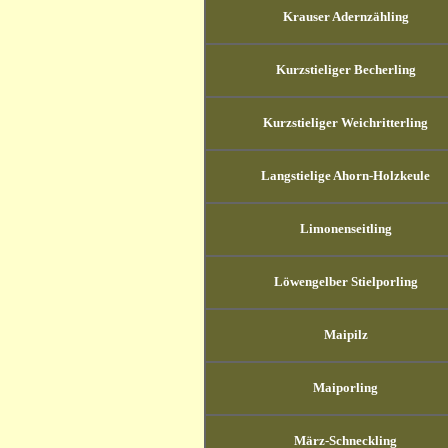
Krauser Adernzähling
Kurzstieliger Becherling
Kurzstieliger Weichritterling
Langstielige Ahorn-Holzkeule
Limonenseitling
Löwengelber Stielporling
Maipilz
Maiporling
März-Schneckling