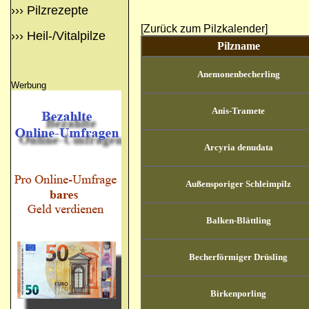
›››
Pilzrezepte
[Zurück zum Pilzkalender]
›››
Heil-/Vitalpilze
Pilzname
Anemonenbecherling
Werbung
Anis-Tramete
Arcyria denudata
Außensporiger Schleimpilz
Balken-Blättling
Becherförmiger Drüsling
Birkenporling