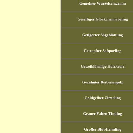
Gemeiner Wurzelschwamm
Geselliger Glöckchennabeling
Getigerter Sägeblättling
Getropfter Saftporling
Geweihförmige Holzkeule
Gezähnter Reibeisenpilz
Goldgelber Zitterling
Grauer Falten-Tintling
Großer Blut-Helmling