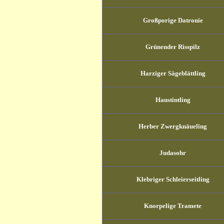
Großporige Datronie
Grünender Risspilz
Harziger Sägeblättling
Haustintling
Herber Zwergknäueling
Judasohr
Klebriger Schleierseitling
Knorpelige Tramete