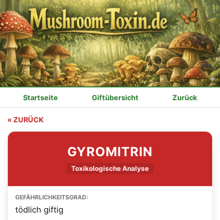
Startseite
Giftübersicht
Zurück
« ZURÜCK
GYROMITRIN
Toxikologische Analyse
GEFÄHRLICHKEITSGRAD:
tödlich giftig