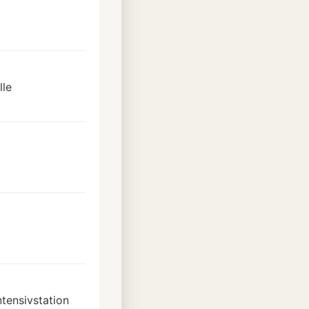
lle
ntensivstation