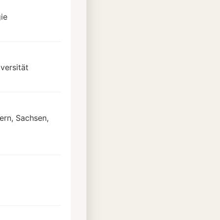
ie
versität
rn, Sachsen,