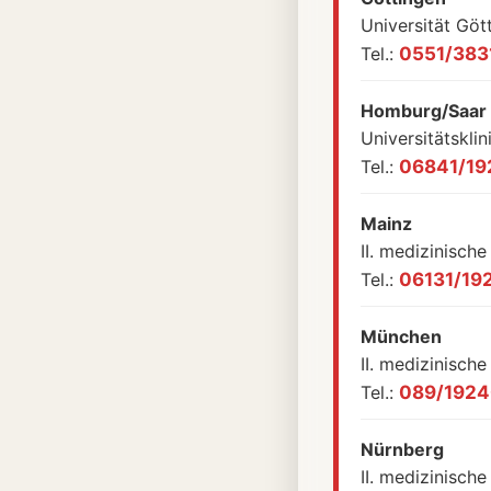
Universität Göt
Tel.:
0551/383
Homburg/Saar
Universitätskli
Tel.:
06841/19
Mainz
II. medizinische
Tel.:
06131/19
München
II. medizinische
Tel.:
089/192
Nürnberg
II. medizinisch