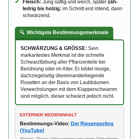
✔
Fleisch:
Jung saftig und weich, später
zäh-
ledrig bis holzig
; im Schnitt erst rötend, dann
schwärzend.
🔍
Wichtigste Bestimmungsmerkmale
SCHWÄRZUNG & GRÖSSE:
Sein
markantestes Merkmal ist die schnelle
Schwarzfärbung aller Pflanzenteile bei
Berührung oder im Alter. Er bildet riesige,
dachziegelartig übereinanderliegende
Rosetten an der Basis von Laubbäumen.
Verwechslungen mit dem Klapperschwamm
sind möglich, dieser schwärzt jedoch nicht.
EXTERNER MEDIENINHALT
Bestimmungs-Video:
Der Riesenporling
(YouTube)
Hinweis: Dieses Video stammt von einem Drittanbieter