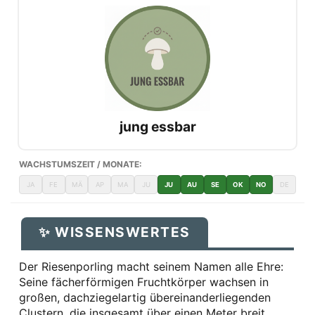
jung essbar
WACHSTUMSZEIT / MONATE:
JA
FE
MÄ
AP
MA
JU
JU
AU
SE
OK
NO
DE
✨ WISSENSWERTES
Der Riesenporling macht seinem Namen alle Ehre:
Seine fächerförmigen Fruchtkörper wachsen in
großen, dachziegelartig übereinanderliegenden
Clustern, die insgesamt über einen Meter breit