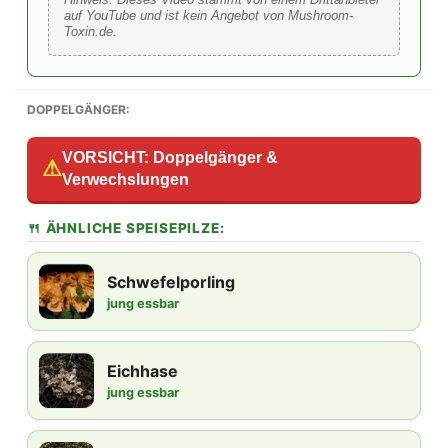
auf YouTube und ist kein Angebot von Mushroom-
Toxin.de.
DOPPELGÄNGER:
VORSICHT: Doppelgänger &
⚠
Verwechslungen
🍴 ÄHNLICHE SPEISEPILZE:
Schwefelporling
jung essbar
Eichhase
jung essbar