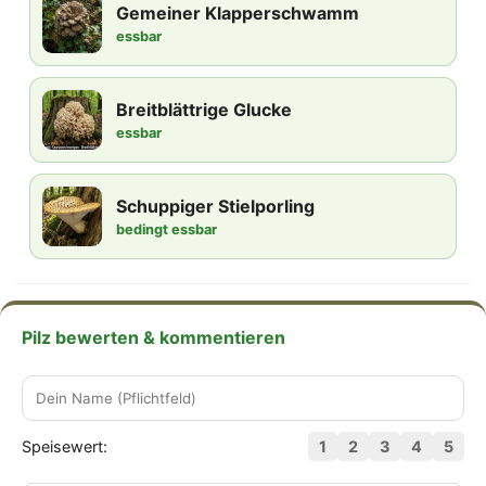
Gemeiner Klapperschwamm
essbar
Breitblättrige Glucke
essbar
Schuppiger Stielporling
bedingt essbar
Pilz bewerten & kommentieren
Speisewert:
1
2
3
4
5