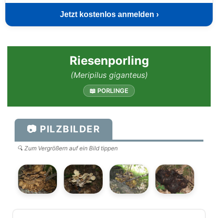
Jetzt kostenlos anmelden ›
Riesenporling
(Meripilus giganteus)
📖 PORLINGE
📷 PILZBILDER
🔍 Zum Vergrößern auf ein Bild tippen