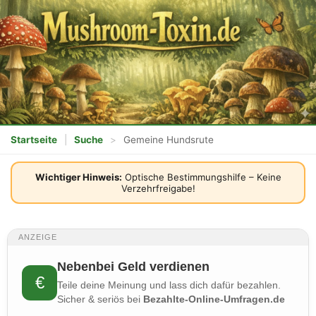
Startseite
|
Suche
>
Gemeine Hundsrute
Wichtiger Hinweis:
Optische Bestimmungshilfe – Keine
Verzehrfreigabe!
ANZEIGE
Nebenbei Geld verdienen
€
Teile deine Meinung und lass dich dafür bezahlen.
Sicher & seriös bei
Bezahlte-Online-Umfragen.de