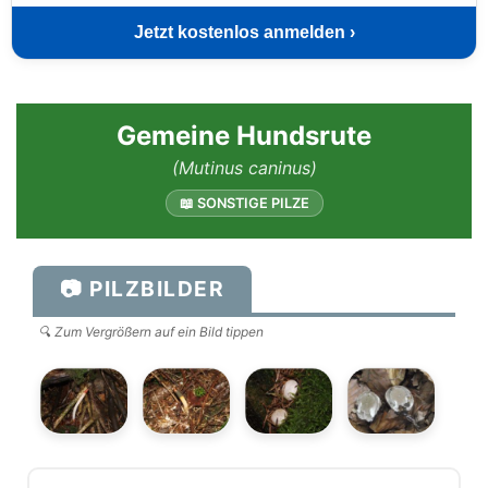
Jetzt kostenlos anmelden ›
Gemeine Hundsrute
(Mutinus caninus)
📖 SONSTIGE PILZE
📷 PILZBILDER
🔍 Zum Vergrößern auf ein Bild tippen