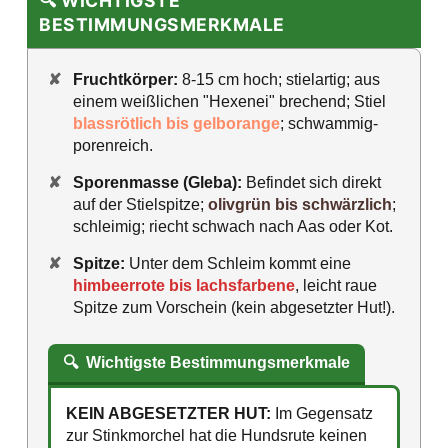
🔍 WICHTIGSTE
BESTIMMUNGSMERKMALE
✘
Fruchtkörper:
8-15 cm hoch; stielartig; aus
einem weißlichen "Hexenei" brechend; Stiel
blassrötlich bis gelborange
; schwammig-
porenreich.
✘
Sporenmasse (Gleba):
Befindet sich direkt
auf der Stielspitze;
olivgrün bis schwärzlich
;
schleimig; riecht schwach nach Aas oder Kot.
✘
Spitze:
Unter dem Schleim kommt eine
himbeerrote bis lachsfarbene
, leicht raue
Spitze zum Vorschein (kein abgesetzter Hut!).
🔍
Wichtigste Bestimmungsmerkmale
KEIN ABGESETZTER HUT:
Im Gegensatz
zur Stinkmorchel hat die Hundsrute keinen