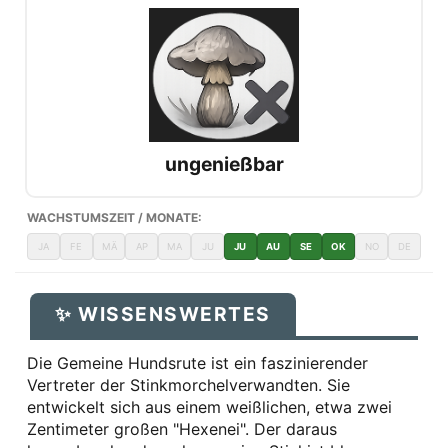
ungenießbar
WACHSTUMSZEIT / MONATE:
JA
FE
MÄ
AP
MA
JU
JU
AU
SE
OK
NO
DE
✨ WISSENSWERTES
Die Gemeine Hundsrute ist ein faszinierender
Vertreter der Stinkmorchelverwandten. Sie
entwickelt sich aus einem weißlichen, etwa zwei
Zentimeter großen "Hexenei". Der daraus