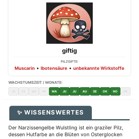
giftig
PILZGIFTE:
•
•
Muscarin
Ibotensäure
unbekannte Wirkstoffe
WACHSTUMSZEIT / MONATE:
JA
FE
MÄ
AP
MA
JU
JU
AU
SE
OK
NO
DE
✨ WISSENSWERTES
Der Narzissengelbe Wulstling ist ein graziler Pilz,
dessen Hutfarbe an die Blüten von Osterglocken