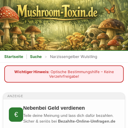
Startseite
|
Suche
>
Narzissengelber Wulstling
Wichtiger Hinweis:
Optische Bestimmungshilfe – Keine
Verzehrfreigabe!
ANZEIGE
Nebenbei Geld verdienen
€
Teile deine Meinung und lass dich dafür bezahlen.
Sicher & seriös bei
Bezahlte-Online-Umfragen.de