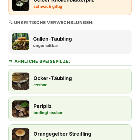
schwach giftig
🔍 UNKRITISCHE VERWECHSLUNGEN:
Gallen-Täubling
ungenießbar
🍴 ÄHNLICHE SPEISEPILZE:
Ocker-Täubling
essbar
Perlpilz
bedingt essbar
Orangegelber Streifling