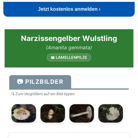
Jetzt kostenlos anmelden ›
Narzissengelber Wulstling
(Amanita gemmata)
📖 LAMELLENPILZE
📷 PILZBILDER
🔍 Zum Vergrößern auf ein Bild tippen