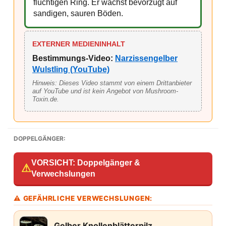
flüchtigen Ring. Er wächst bevorzugt auf
sandigen, sauren Böden.
EXTERNER MEDIENINHALT
Bestimmungs-Video:
Narzissengelber
Wulstling (YouTube)
Hinweis: Dieses Video stammt von einem Drittanbieter
auf YouTube und ist kein Angebot von Mushroom-
Toxin.de.
DOPPELGÄNGER:
VORSICHT: Doppelgänger &
⚠
Verwechslungen
⚠ GEFÄHRLICHE VERWECHSLUNGEN:
Gelber Knollenblätterpilz