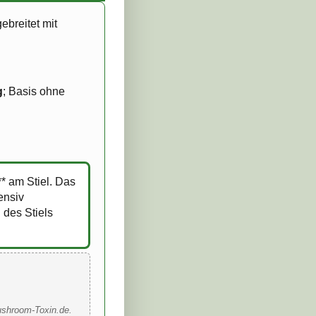
gebreitet mit
g
; Basis ohne
** am Stiel. Das
ensiv
 des Stiels
ushroom-Toxin.de.