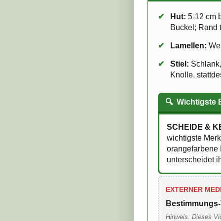
✔
Hut:
5-12 cm b
Buckel; Rand t
✔
Lamellen:
Weiß
✔
Stiel:
Schlank,
Knolle, stattd
🔍
Wichtigste
SCHEIDE & KE
wichtigste Merk
orangefarbene H
unterscheidet i
EXTERNER MED
Bestimmungs-
Hinweis: Dieses Vi