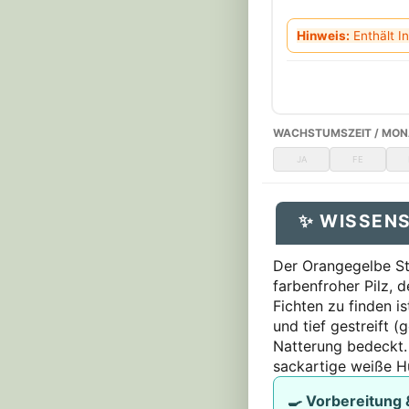
Hinweis:
Enthält In
WACHSTUMSZEIT / MON
JA
FE
✨ WISSEN
Der Orangegelbe Str
farbenfroher Pilz, 
Fichten zu finden i
und tief gestreift (g
Natterung bedeckt. 
sackartige weiße Hü
🍳 Vorbereitung