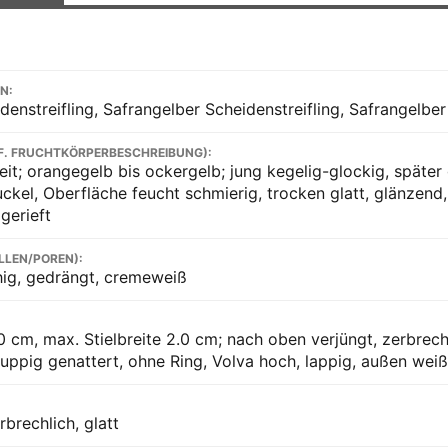
N:
enstreifling, Safrangelber Scheidenstreifling, Safrangelber 
F. FRUCHTKÖRPERBESCHREIBUNG):
eit; orangegelb bis ockergelb; jung kegelig-glockig, später
uckel, Oberfläche feucht schmierig, trocken glatt, glänzend
gerieft
LLEN/POREN):
hig, gedrängt, cremeweiß
0 cm, max. Stielbreite 2.0 cm; nach oben verjüngt, zerbrechli
uppig genattert, ohne Ring, Volva hoch, lappig, außen weißl
rbrechlich, glatt