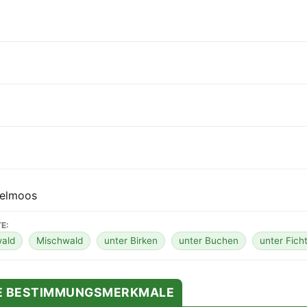
gelmoos
E:
ald
Mischwald
unter Birken
unter Buchen
unter Fich
TE BESTIMMUNGSMERKMALE