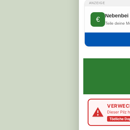
ANZEIGE
Nebenbei 
€
Teile deine M
VERWEC
⚠
Dieser Pilz 
Tödliche D