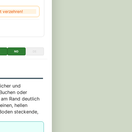
rt verzehren!
K
NO
DE
licher und
 Buchen oder
t am Rand deutlich
feinen, hellen
 Boden steckende,