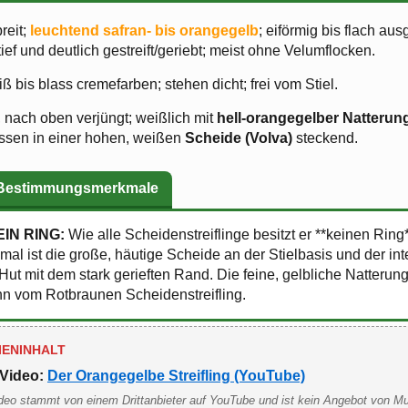
reit;
leuchtend safran- bis orangegelb
; eiförmig bis flach aus
ief und deutlich gestreift/geriebt; meist ohne Velumflocken.
 bis blass cremefarben; stehen dicht; frei vom Stiel.
 nach oben verjüngt; weißlich mit
hell-orangegelber Natterun
essen in einer hohen, weißen
Scheide (Volva)
steckend.
 Bestimmungsmerkmale
IN RING:
Wie alle Scheidenstreiflinge besitzt er **keinen Ring
mal ist die große, häutige Scheide an der Stielbasis und der int
ut mit dem stark gerieften Rand. Die feine, gelbliche Natterung
hn vom Rotbraunen Scheidenstreifling.
IENINHALT
Video:
Der Orangegelbe Streifling (YouTube)
deo stammt von einem Drittanbieter auf YouTube und ist kein Angebot von M