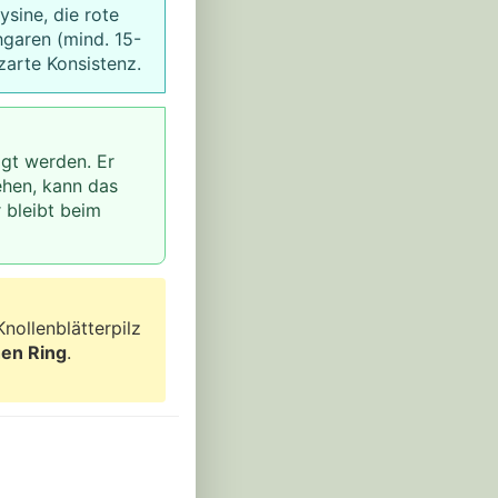
ysine, die rote
hgaren (mind. 15-
 zarte Konsistenz.
nigt werden. Er
ehen, kann das
 bleibt beim
nollenblätterpilz
hen Ring
.