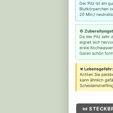
Der Pilz ist ein g
Blutkörperchen ze
20 Min.) neutralis
🍲 Zubereitungst
Da der Pilz sehr z
eignet sich herv
erste Kochwasser
Garen schön form
☣ Lebensgefahr:
Achten Sie penibe
kann ähnlich gefä
Scheidenstreiflin
📜 STECKB