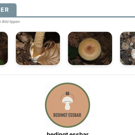
DER
 Bild tippen
bedingt essbar