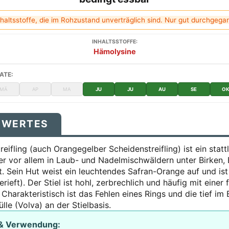
haltsstoffe, die im Rohzustand unverträglich sind. Nur gut durchgega
INHALTSSTOFFE:
Hämolysine
ATE:
MÄ
AP
MA
JU
JU
AU
SE
O
SWERTES
eifling (auch Orangegelber Scheidenstreifling) ist ein statt
der vor allem in Laub- und Nadelmischwäldern unter Birken,
st. Sein Hut weist ein leuchtendes Safran-Orange auf und is
erieft). Der Stiel ist hohl, zerbrechlich und häufig mit einer 
Charakteristisch ist das Fehlen eines Rings und die tief im
lle (Volva) an der Stielbasis.
 & Verwendung: