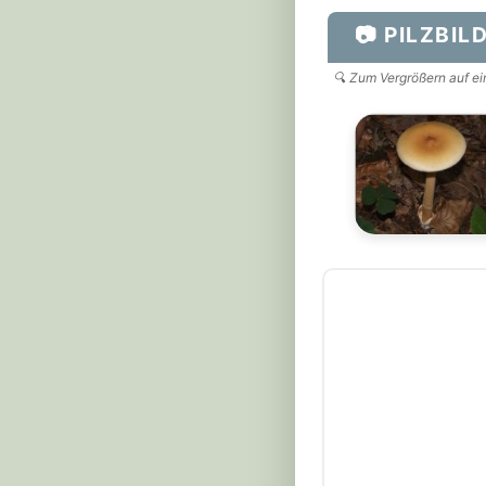
📷 PILZBIL
🔍 Zum Vergrößern auf ein