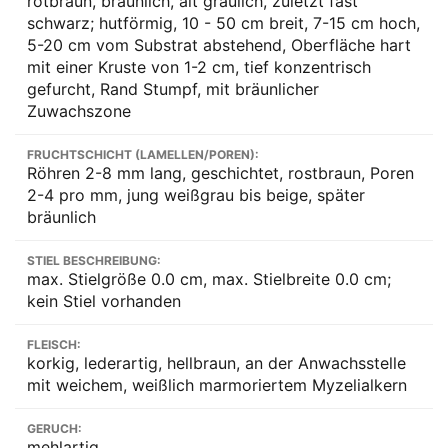
rotbraun, bräunlich, alt gräulich, zuletzt fast
schwarz; hutförmig, 10 - 50 cm breit, 7-15 cm hoch,
5-20 cm vom Substrat abstehend, Oberfläche hart
mit einer Kruste von 1-2 cm, tief konzentrisch
gefurcht, Rand Stumpf, mit bräunlicher
Zuwachszone
FRUCHTSCHICHT (LAMELLEN/POREN):
Röhren 2-8 mm lang, geschichtet, rostbraun, Poren
2-4 pro mm, jung weißgrau bis beige, später
bräunlich
STIEL BESCHREIBUNG:
max. Stielgröße 0.0 cm, max. Stielbreite 0.0 cm;
kein Stiel vorhanden
FLEISCH:
korkig, lederartig, hellbraun, an der Anwachsstelle
mit weichem, weißlich marmoriertem Myzelialkern
GERUCH:
mehlartig