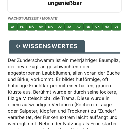
ungenießbar
WACHSTUMSZEIT / MONATE:
JA
FE
MÄ
AP
MA
JU
JU
AU
SE
OK
NO
DE
✨ WISSENSWERTES
Der Zunderschwamm ist ein mehrjähriger Baumpilz,
der bevorzugt an geschwächten oder
abgestorbenen Laubbäumen, allen voran der Buche
und Birke, vorkommt. Er bildet hutförmige, oft
hufartige Fruchtkörper mit einer harten, grauen
Kruste aus. Berühmt wurde er durch seine lockere,
filzige Mittelschicht, die Trama. Diese wurde in
einem aufwendigen Verfahren (Kochen in Lauge
oder Salpeter, Klopfen und Trocknen) zu "Zunder"
verarbeitet, der Funken extrem leicht auffängt und
weiterglimmt. Neben der Nutzung als Feuerstarter