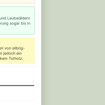
- und Laubwäldern
rung sogar bis in
en von silbrig-
hm jedoch ein
ckem Totholz.