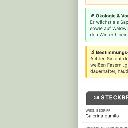
🍂 Ökologie & V
Er wächst als Sa
sowie auf Waldwie
den Winter hinein
🔬 Bestimmungs-
Achten Sie auf de
weißen Fasern „ge
dauerhafter, häut
📜 STECKB
WISS. BEGRIFF:
Galerina pumila