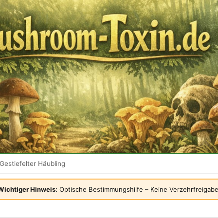
Gestiefelter Häubling
Wichtiger Hinweis:
Optische Bestimmungshilfe – Keine Verzehrfreigabe