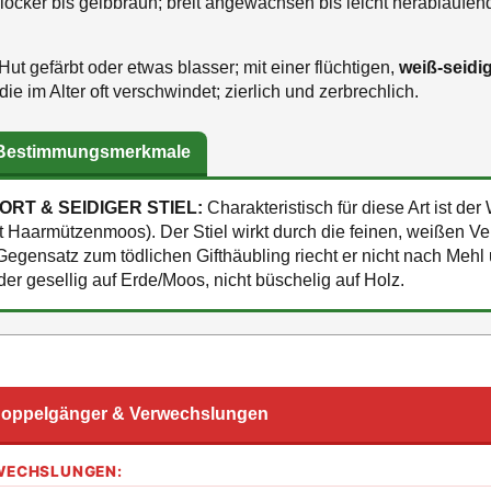
locker bis gelbbraun; breit angewachsen bis leicht herablaufen
ut gefärbt oder etwas blasser; mit einer flüchtigen,
weiß-seidi
, die im Alter oft verschwindet; zierlich und zerbrechlich.
 Bestimmungsmerkmale
RT & SEIDIGER STIEL:
Charakteristisch für diese Art ist de
t Haarmützenmoos). Der Stiel wirkt durch die feinen, weißen V
m Gegensatz zum tödlichen Gifthäubling riecht er nicht nach Meh
der gesellig auf Erde/Moos, nicht büschelig auf Holz.
oppelgänger & Verwechslungen
RWECHSLUNGEN: