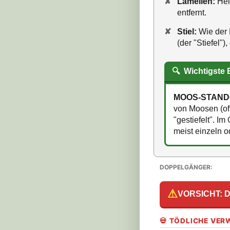
✘
Lamellen:
Hel
entfernt.
✘
Stiel:
Wie der H
(der "Stiefel")
🔍
Wichtigste
MOOS-STANDO
von Moosen (of
"gestiefelt". I
meist einzeln o
DOPPELGÄNGER:
⚠
VORSICHT: D
💀 TÖDLICHE VE