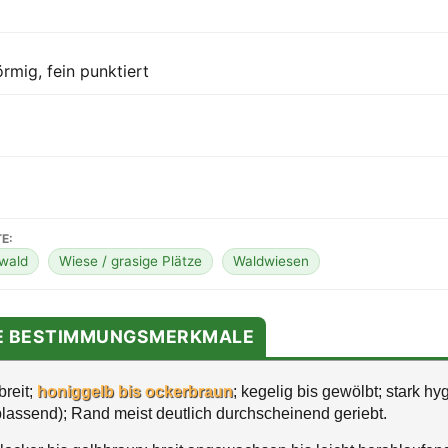
rmig, fein punktiert
E:
wald
Wiese / grasige Plätze
Waldwiesen
TE BESTIMMUNGSMERKMALE
breit;
honiggelb bis ockerbraun
; kegelig bis gewölbt; stark h
lassend); Rand meist deutlich durchscheinend geriebt.