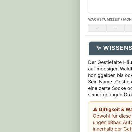
WACHSTUMSZEIT / MON
JA
FE
✨ WISSEN
Der Gestiefelte Häub
auf moosigen Waldfl
honiggelben bis ock
Sein Name „Gestiefe
eine zarte Socke od
seiner geringen Grö
⚠ Giftigkeit & W
Obwohl für diese 
ungenießbar. Auf
innerhalb der Ga