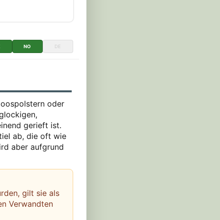
K
NO
DE
 Moospolstern oder
glockigen,
nend gerieft ist.
iel ab, die oft wie
ird aber aufgrund
en, gilt sie als
gen Verwandten