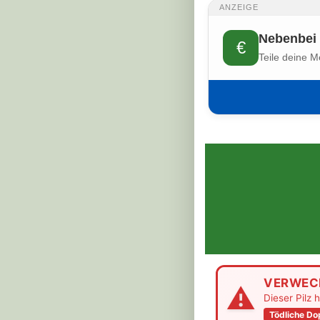
ANZEIGE
Nebenbei 
€
Teile deine M
VERWEC
⚠
Dieser Pilz 
Tödliche D