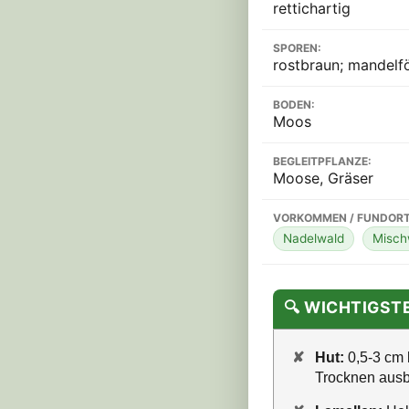
rettichartig
SPOREN:
rostbraun; mandelfö
BODEN:
Moos
BEGLEITPFLANZE:
Moose, Gräser
VORKOMMEN / FUNDORT
Nadelwald
Misch
🔍 WICHTIGS
✘
Hut:
0,5-3 cm 
Trocknen ausb