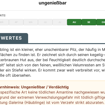
ungenießbar
ATE:
MÄ
AP
MA
JU
JU
AU
SE
O
SWERTES
ling ist ein kleiner, eher unscheinbarer Pilz, der häufig in
ächen zu finden ist. Er zeichnet sich durch seinen kegelig-
erbraunen Hut aus, der bei Feuchtigkeit deutlich durchschei
lt“ leitet sich von den feinen, weißlichen Velumresten am St
er ein Stiefel wirken. Er kommt zwar weit verbreitet vor, w
ße oft übersehen.
arnhinweis: Ungenießbar / Verdächtig
spezifische Art keine tödlichen Amantine nachgewiesen wurd
grund der extremen Verwechslungsgefahr mit tödlich gifti
ttung
Galerina
(Häublinge) ist vom Verzehr strikt abzuraten.