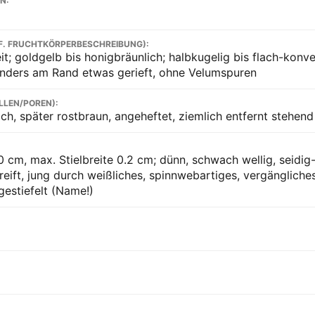
N:
F. FRUCHTKÖRPERBESCHREIBUNG):
it; goldgelb bis honigbräunlich; halbkugelig bis flach-konv
onders am Rand etwas gerieft, ohne Velumspuren
LLEN/POREN):
ich, später rostbraun, angeheftet, ziemlich entfernt stehend
0 cm, max. Stielbreite 0.2 cm; dünn, schwach wellig, seidig-
reift, jung durch weißliches, spinnwebartiges, vergängliche
gestiefelt (Name!)