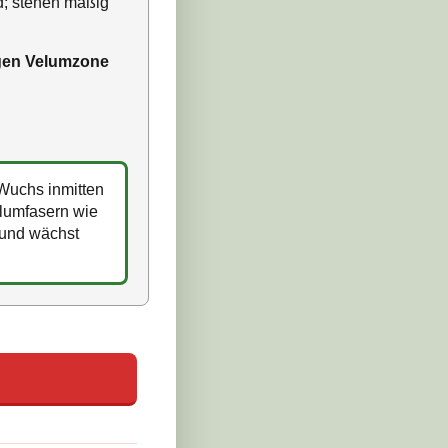
d; stehen mäßig
gen Velumzone
r Wuchs inmitten
elumfasern wie
l und wächst