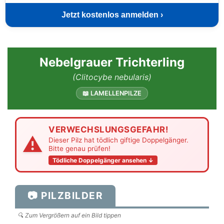
Jetzt kostenlos anmelden ›
Nebelgrauer Trichterling
(Clitocybe nebularis)
📖 LAMELLENPILZE
VERWECHSLUNGSGEFAHR!
⚠
Dieser Pilz hat tödlich giftige Doppelgänger.
Bitte genau prüfen!
Tödliche Doppelgänger ansehen ↓
📷 PILZBILDER
🔍 Zum Vergrößern auf ein Bild tippen