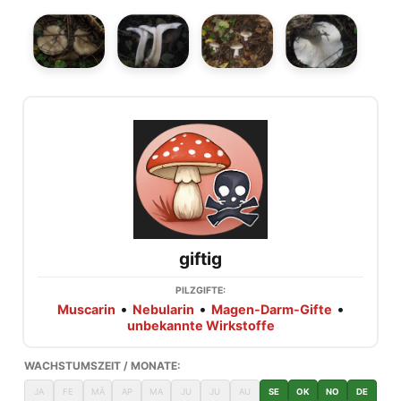
giftig
PILZGIFTE:
•
•
•
Muscarin
Nebularin
Magen-Darm-Gifte
unbekannte Wirkstoffe
WACHSTUMSZEIT / MONATE:
JA
FE
MÄ
AP
MA
JU
JU
AU
SE
OK
NO
DE