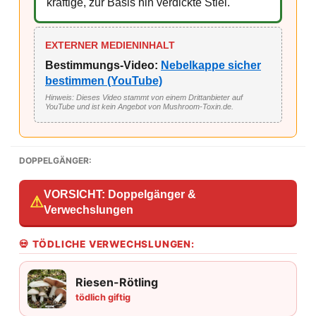
kräftige, zur Basis hin verdickte Stiel.
EXTERNER MEDIENINHALT
Bestimmungs-Video:
Nebelkappe sicher
bestimmen (YouTube)
Hinweis: Dieses Video stammt von einem Drittanbieter auf
YouTube und ist kein Angebot von Mushroom-Toxin.de.
DOPPELGÄNGER:
VORSICHT: Doppelgänger &
⚠
Verwechslungen
💀 TÖDLICHE VERWECHSLUNGEN:
Riesen-Rötling
tödlich giftig