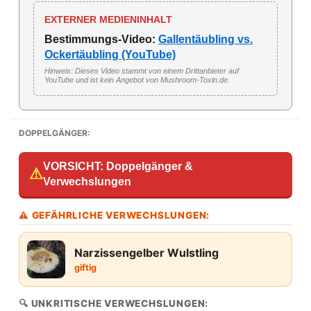
EXTERNER MEDIENINHALT
Bestimmungs-Video:
Gallentäubling vs.
Ockertäubling (YouTube)
Hinweis: Dieses Video stammt von einem Drittanbieter auf
YouTube und ist kein Angebot von Mushroom-Toxin.de.
DOPPELGÄNGER:
VORSICHT: Doppelgänger &
⚠
Verwechslungen
⚠ GEFÄHRLICHE VERWECHSLUNGEN:
Narzissengelber Wulstling
giftig
🔍 UNKRITISCHE VERWECHSLUNGEN: