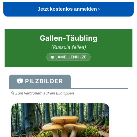
Jetzt kostenlos anmelden ›
Gallen-Täubling
(Russula fellea)
📖 LAMELLENPILZE
📷 PILZBILDER
🔍 Zum Vergrößern auf ein Bild tippen