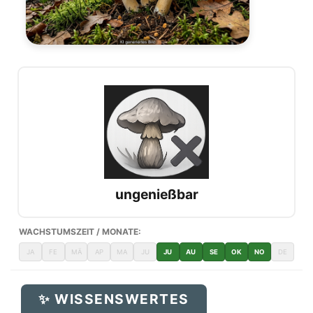
ungenießbar
WACHSTUMSZEIT / MONATE:
JA
FE
MÄ
AP
MA
JU
JU
AU
SE
OK
NO
DE
✨ WISSENSWERTES