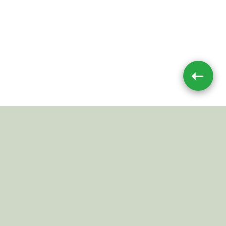
➝
Impressum
|
Datenschutz
JETZT TEILEN
© 2026 Mushroom-Toxin.de
Alle Angaben ohne Gewähr.