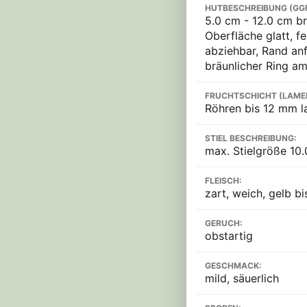
HUTBESCHREIBUNG (GG
5.0 cm - 12.0 cm br
Oberfläche glatt, f
abziehbar, Rand anf
bräunlicher Ring am 
FRUCHTSCHICHT (LAME
Röhren bis 12 mm l
STIEL BESCHREIBUNG:
max. Stielgröße 10.0
FLEISCH:
zart, weich, gelb bi
GERUCH:
obstartig
GESCHMACK:
mild, säuerlich