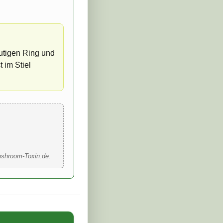
äutigen Ring und
 im Stiel
ushroom-Toxin.de.