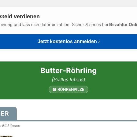
Geld verdienen
einung und lass dich dafür bezahlen. Sicher & seriös bei
Bezahlte-Onl
Jetzt kostenlos anmelden ›
Butter-Röhrling
(Suillus luteus)
📖 RÖHRENPILZE
DER
 Bild tippen