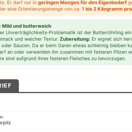
z. Er darf nur in
geringen Mengen für den Eigenbedarf
ge
 hier eine Orientierungsmenge von ca.
1 bis 2 Kilogramm pr
p: Mild und butterweich
 Unverträglichkeits-Problematik ist der Butterröhrling ein
hmack und weicher Textur.
Zubereitung:
Er eignet sich her
 oder Saucen. Da er beim Garen etwas schleimig bleiben ka
arf an oder verwenden ihn zusammen mit festeren Pilzen wi
e sind aufgrund ihres festeren Fleisches zu bevorzugen.
RIEF
N:
erpilz