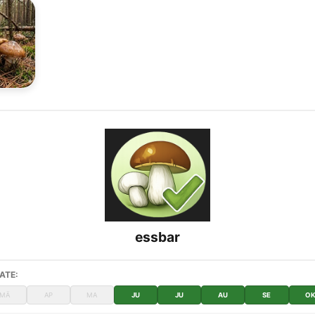
essbar
ATE:
MÄ
AP
MA
JU
JU
AU
SE
O