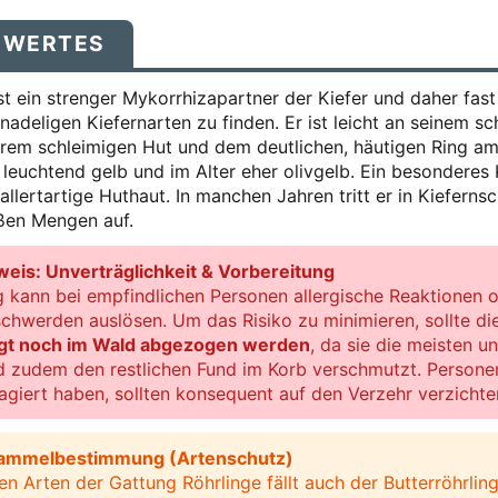
SWERTES
ist ein strenger Mykorrhizapartner der Kiefer und daher fast 
adeligen Kiefernarten zu finden. Er ist leicht an seinem 
trem schleimigen Hut und dem deutlichen, häutigen Ring am
 leuchtend gelb und im Alter eher olivgelb. Ein besonderes 
gallertartige Huthaut. In manchen Jahren tritt er in Kiefer
ßen Mengen auf.
eis: Unverträglichkeit & Vorbereitung
g kann bei empfindlichen Personen allergische Reaktionen o
werden auslösen. Um das Risiko zu minimieren, sollte die
gt noch im Wald abgezogen werden
, da sie die meisten u
d zudem den restlichen Fund im Korb verschmutzt. Personen
agiert haben, sollten konsequent auf den Verzehr verzichte
Sammelbestimmung (Artenschutz)
en Arten der Gattung Röhrlinge fällt auch der Butterröhrlin