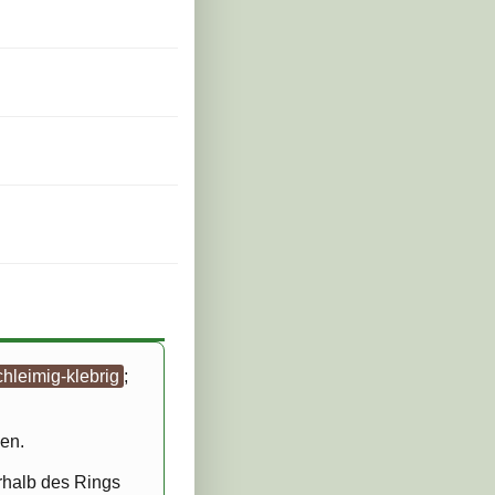
chleimig-klebrig
;
sen.
rhalb des Rings