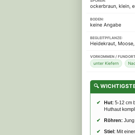
SPOREN:
ockerbraun, klein, 
BODEN:
keine Angabe
BEGLEITPFLANZE:
Heidekraut, Moose,
VORKOMMEN / FUNDORT
unter Kiefern
Nad
🔍 WICHTIGS
✔
Hut:
5-12 cm b
Huthaut komple
✔
Röhren:
Jung 
✔
Stiel:
Mit eine