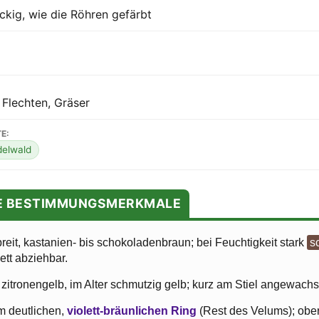
eckig, wie die Röhren gefärbt
 Flechten, Gräser
E:
elwald
TE BESTIMMUNGSMERKMALE
reit, kastanien- bis schokoladenbraun; bei Feuchtigkeit stark
s
tt abziehbar.
zitronengelb, im Alter schmutzig gelb; kurz am Stiel angewach
m deutlichen,
violett-bräunlichen Ring
(Rest des Velums); obe