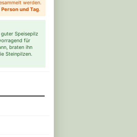
sammelt werden.
o Person und Tag
.
 guter Speisepilz
vorragend für
nn, braten ihn
e Steinpilzen.