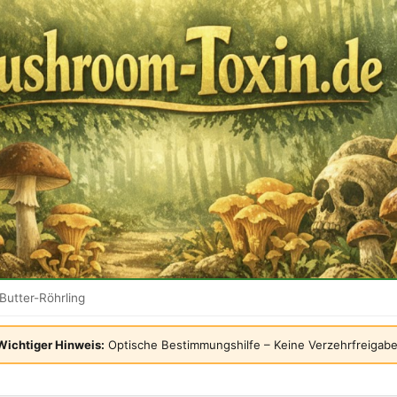
Butter-Röhrling
Wichtiger Hinweis:
Optische Bestimmungshilfe – Keine Verzehrfreigabe