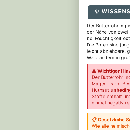
✨ WISSEN
Der Butterröhrling 
der Nähe von zwei-n
bei Feuchtigkeit ex
Die Poren sind jung
leicht abziehbare, 
Waldrändern in gro
⚠ Wichtiger Hinw
Der Butterröhrlin
Magen-Darm-Besch
Huthaut
unbedin
Stoffe enthält un
einmal negativ re
📋 Gesetzliche 
Wie alle heimisch