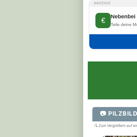
ANZEIGE
Nebenbei 
€
Teile deine M
📷 PILZBIL
🔍 Zum Vergrößern auf ein