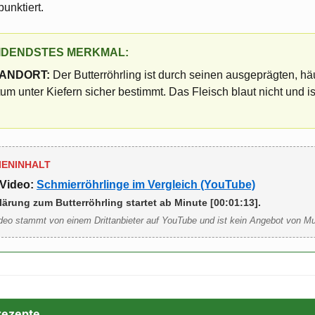
punktiert.
IDENDSTES MERKMAL:
TANDORT:
Der Butterröhrling ist durch seinen ausgeprägten, h
m unter Kiefern sicher bestimmt. Das Fleisch blaut nicht und ist
IENINHALT
Video:
Schmierröhrlinge im Vergleich (YouTube)
lärung zum Butterröhrling startet ab Minute [00:01:13].
deo stammt von einem Drittanbieter auf YouTube und ist kein Angebot von M
rezepte