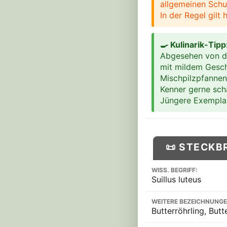
allgemeinen Schut
In der Regel gilt
🍳 Kulinarik-Tip
Abgesehen von der
mit mildem Gesc
Mischpilzpfannen
Kenner gerne sch
Jüngere Exemplar
📜 STECKB
WISS. BEGRIFF:
Suillus luteus
WEITERE BEZEICHNUNGE
Butterröhrling, Butt