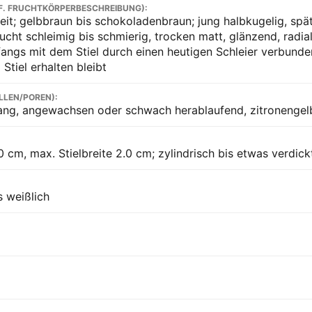
F. FRUCHTKÖRPERBESCHREIBUNG):
eit; gelbbraun bis schokoladenbraun; jung halbkugelig, spät
eucht schleimig bis schmierig, trocken matt, glänzend, radia
angs mit dem Stiel durch einen heutigen Schleier verbunden
Stiel erhalten bleibt
LLEN/POREN):
ang, angewachsen oder schwach herablaufend, zitronengelb
 cm, max. Stielbreite 2.0 cm; zylindrisch bis etwas verdickt,
s weißlich