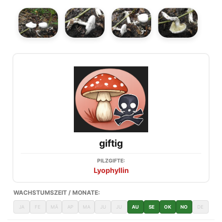
giftig
PILZGIFTE:
Lyophyllin
WACHSTUMSZEIT / MONATE:
JA
FE
MÄ
AP
MA
JU
JU
AU
SE
OK
NO
DE