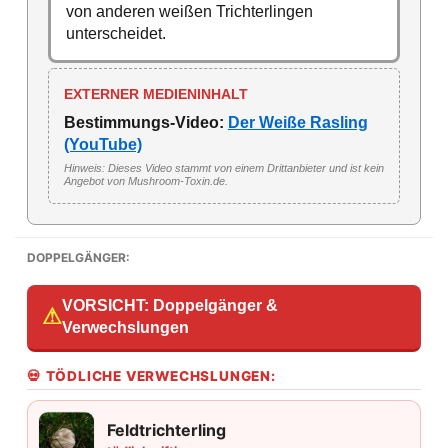
von anderen weißen Trichterlingen
unterscheidet.
EXTERNER MEDIENINHALT
Bestimmungs-Video:
Der Weiße Rasling
(YouTube)
Hinweis: Dieses Video stammt von einem Drittanbieter und ist kein
Angebot von Mushroom-Toxin.de.
DOPPELGÄNGER:
VORSICHT: Doppelgänger &
⚠
Verwechslungen
💀 TÖDLICHE VERWECHSLUNGEN:
Feldtrichterling