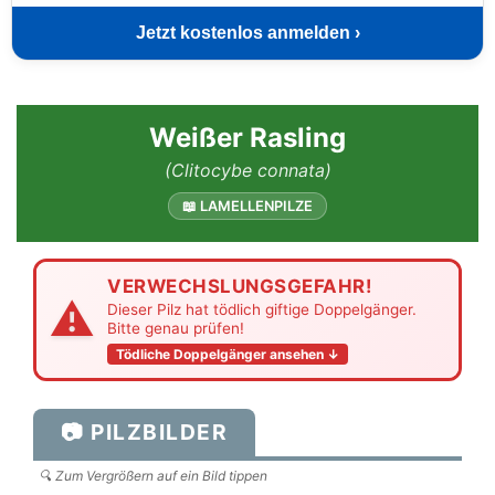
Jetzt kostenlos anmelden ›
Weißer Rasling
(Clitocybe connata)
📖 LAMELLENPILZE
VERWECHSLUNGSGEFAHR!
⚠
Dieser Pilz hat tödlich giftige Doppelgänger.
Bitte genau prüfen!
Tödliche Doppelgänger ansehen ↓
📷 PILZBILDER
🔍 Zum Vergrößern auf ein Bild tippen