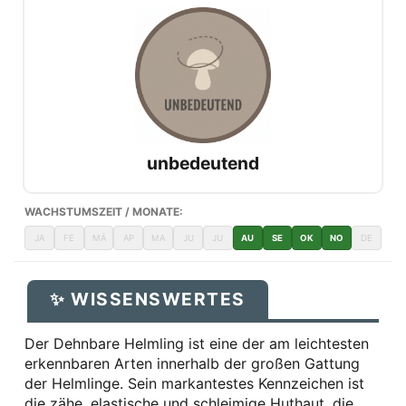
unbedeutend
WACHSTUMSZEIT / MONATE:
JA
FE
MÄ
AP
MA
JU
JU
AU
SE
OK
NO
DE
✨ WISSENSWERTES
Der Dehnbare Helmling ist eine der am leichtesten
erkennbaren Arten innerhalb der großen Gattung
der Helmlinge. Sein markantestes Kennzeichen ist
die zähe, elastische und schleimige Huthaut, die