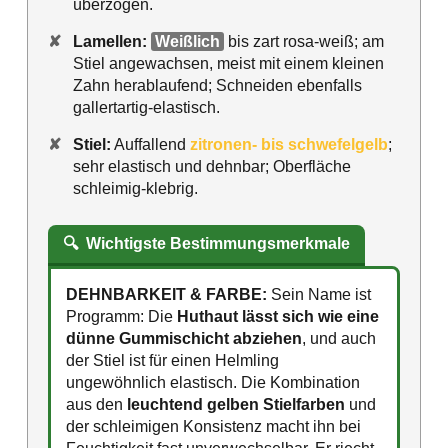
überzogen.
✘
Lamellen:
Weißlich
bis zart rosa-weiß; am
Stiel angewachsen, meist mit einem kleinen
Zahn herablaufend; Schneiden ebenfalls
gallertartig-elastisch.
✘
Stiel:
Auffallend
zitronen- bis schwefelgelb
;
sehr elastisch und dehnbar; Oberfläche
schleimig-klebrig.
🔍
Wichtigste Bestimmungsmerkmale
DEHNBARKEIT & FARBE:
Sein Name ist
Programm: Die
Huthaut lässt sich wie eine
dünne Gummischicht abziehen
, und auch
der Stiel ist für einen Helmling
ungewöhnlich elastisch. Die Kombination
aus den
leuchtend gelben Stielfarben
und
der schleimigen Konsistenz macht ihn bei