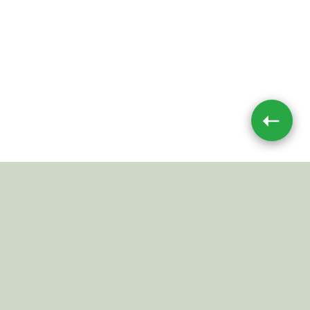
➝
Impressum
|
Datenschutz
JETZT TEILEN
© 2026 Mushroom-Toxin.de
Alle Angaben ohne Gewähr.