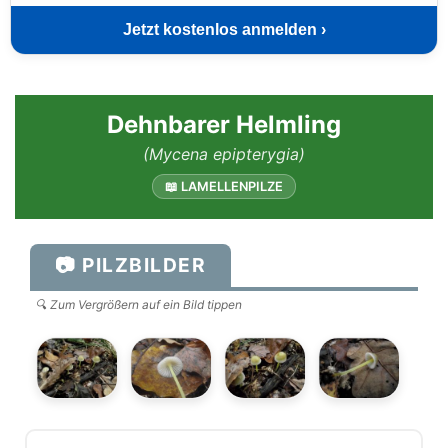
Jetzt kostenlos anmelden ›
Dehnbarer Helmling
(Mycena epipterygia)
📖 LAMELLENPILZE
📷 PILZBILDER
🔍 Zum Vergrößern auf ein Bild tippen