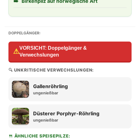
➠
Birkenpilz auf norwegische Art
DOPPELGÄNGER:
VORSICHT: Doppelgänger &
⚠
Verwechslungen
🔍 UNKRITISCHE VERWECHSLUNGEN:
Gallenröhrling
ungenießbar
Düsterer Porphyr-Röhrling
ungenießbar
🍴 ÄHNLICHE SPEISEPILZE: