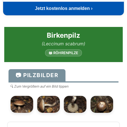
Jetzt kostenlos anmelden ›
Birkenpilz
(Leccinum scabrum)
📖 RÖHRENPILZE
📷 PILZBILDER
🔍 Zum Vergrößern auf ein Bild tippen