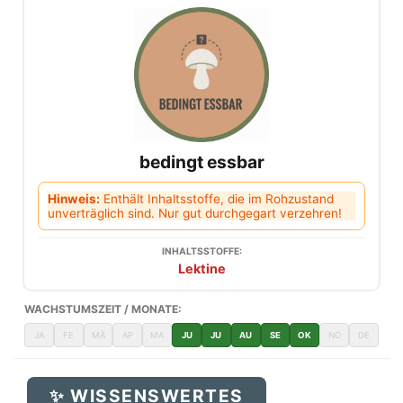
bedingt essbar
Hinweis:
Enthält Inhaltsstoffe, die im Rohzustand
unverträglich sind. Nur gut durchgegart verzehren!
INHALTSSTOFFE:
Lektine
WACHSTUMSZEIT / MONATE:
JA
FE
MÄ
AP
MA
JU
JU
AU
SE
OK
NO
DE
✨ WISSENSWERTES