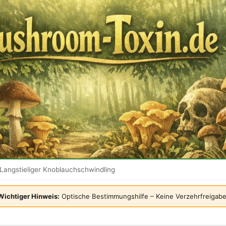
Langstieliger Knoblauchschwindling
Wichtiger Hinweis:
Optische Bestimmungshilfe – Keine Verzehrfreigabe