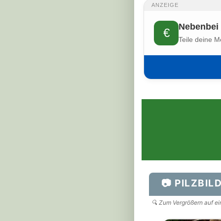
ANZEIGE
Nebenbei 
€
Teile deine M
📷 PILZBIL
🔍 Zum Vergrößern auf ein