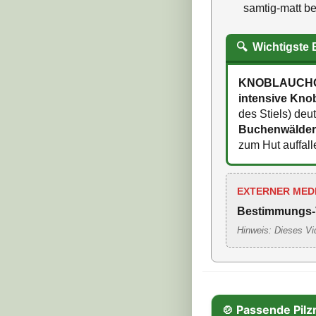
samtig-matt ber
🔍
Wichtigste
KNOBLAUCHG
intensive Kno
des Stiels) deu
Buchenwälde
zum Hut auffall
EXTERNER MED
Bestimmungs-
Hinweis: Dieses Vi
🍲 Passende Pilz