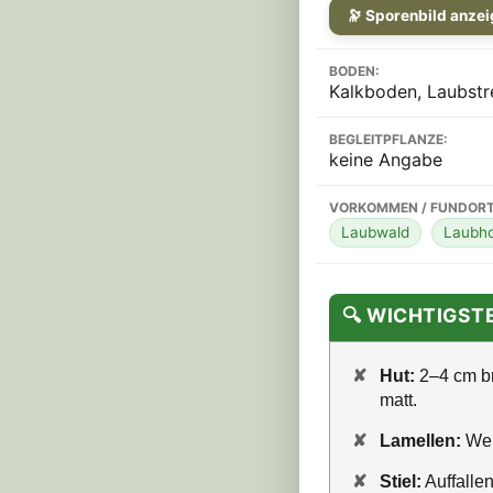
🔭 Sporenbild anze
BODEN:
Kalkboden, Laubstr
BEGLEITPFLANZE:
keine Angabe
VORKOMMEN / FUNDORT
Laubwald
Laubho
🔍 WICHTIGS
✘
Hut:
2–4 cm br
matt.
✘
Lamellen:
Weiß
✘
Stiel:
Auffalle