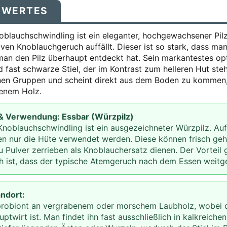
SWERTES
oblauchschwindling ist ein eleganter, hochgewachsener Pilz
iven Knoblauchgeruch auffällt. Dieser ist so stark, dass man
an den Pilz überhaupt entdeckt hat. Sein markantestes op
nd fast schwarze Stiel, der im Kontrast zum helleren Hut ste
einen Gruppen und scheint direkt aus dem Boden zu kommen,
benem Holz.
 & Verwendung: Essbar (Würzpilz)
Knoblauchschwindling ist ein ausgezeichneter Würzpilz. Au
ten nur die Hüte verwendet werden. Diese können frisch ge
 Pulver zerrieben als Knoblauchersatz dienen. Der Vorteil
 ist, dass der typische Atemgeruch nach dem Essen weitge
andort:
probiont an vergrabenem oder morschem Laubholz, wobei 
uptwirt ist. Man findet ihn fast ausschließlich in kalkreich