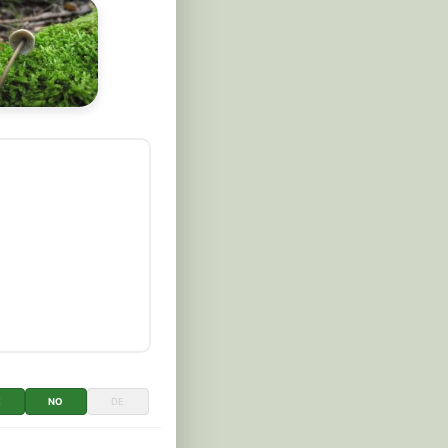
K
NO
DE