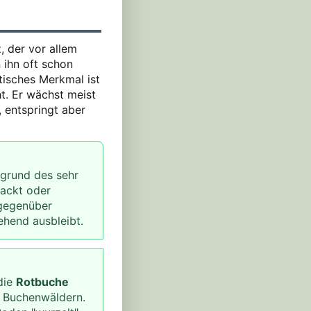
, der vor allem
 ihn oft schon
tisches Merkmal ist
ht. Er wächst meist
 entspringt aber
fgrund des sehr
hackt oder
 gegenüber
hend ausbleibt.
die
Rotbuche
en Buchenwäldern.