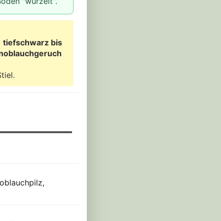
Boden "wurzelt".
g
tiefschwarz bis
Knoblauchgeruch
iel.
oblauchpilz,