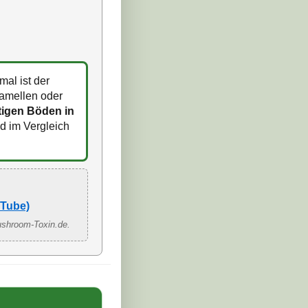
al ist der
Lamellen oder
tigen Böden in
nd im Vergleich
uTube)
ushroom-Toxin.de.