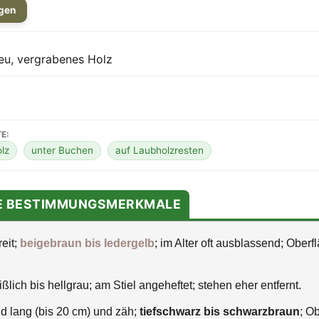
igen
eu, vergrabenes Holz
E:
lz
unter Buchen
auf Laubholzresten
TE BESTIMMUNGSMERKMALE
eit;
beigebraun bis ledergelb
; im Alter oft ausblassend; Oberf
lich bis hellgrau; am Stiel angeheftet; stehen eher entfernt.
nd lang (bis 20 cm) und zäh;
tiefschwarz bis schwarzbraun
; O