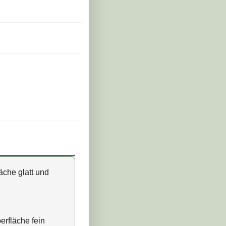
läche glatt und
berfläche fein