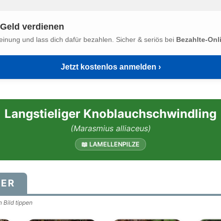
Geld verdienen
einung und lass dich dafür bezahlen. Sicher & seriös bei
Bezahlte-Onl
Jetzt kostenlos anmelden ›
Langstieliger Knoblauchschwindling
(Marasmius alliaceus)
📖 LAMELLENPILZE
DER
 Bild tippen