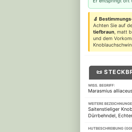
Er entspringt oft
🔬 Bestimmungs-
Achten Sie auf de
tiefbraun
, matt 
und dem Vorkomme
Knoblauchschwindl
📜 STECKB
WISS. BEGRIFF:
Marasmius alliaceu
WEITERE BEZEICHNUNGE
Saitenstieliger Kno
Dürrbehndel, Echte
HUTBESCHREIBUNG (GG