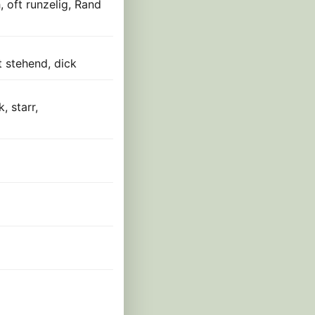
, oft runzelig, Rand
t stehend, dick
, starr,