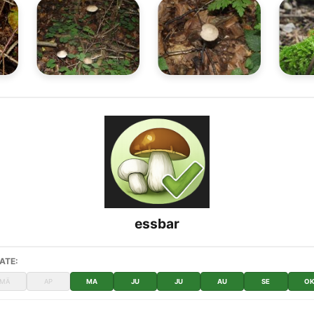
essbar
ATE:
MÄ
AP
MA
JU
JU
AU
SE
O