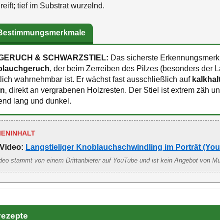
eift; tief im Substrat wurzelnd.
 Bestimmungsmerkmale
ERUCH & SCHWARZSTIEL:
Das sicherste Erkennungsmerkm
blauchgeruch
, der beim Zerreiben des Pilzes (besonders der 
tlich wahrnehmbar ist. Er wächst fast ausschließlich auf
kalkhal
rn
, direkt an vergrabenen Holzresten. Der Stiel ist extrem zäh u
end lang und dunkel.
IENINHALT
Video:
Langstieliger Knoblauchschwindling im Porträt (Yo
deo stammt von einem Drittanbieter auf YouTube und ist kein Angebot von M
rezepte