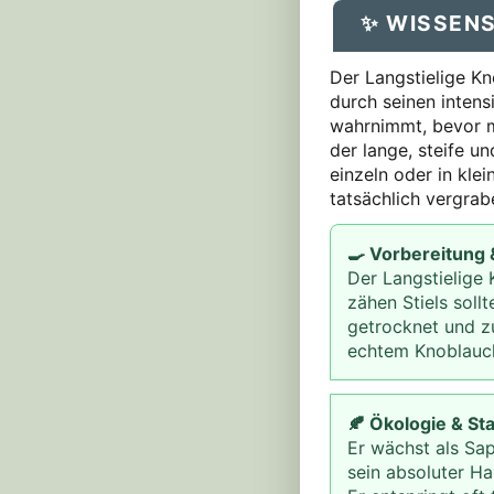
✨ WISSEN
Der Langstielige Kn
durch seinen intens
wahrnimmt, bevor m
der lange, steife u
einzeln oder in kl
tatsächlich vergra
🍳 Vorbereitung
Der Langstielige 
zähen Stiels soll
getrocknet und zu
echtem Knoblauch
🍂 Ökologie & St
Er wächst als Sa
sein absoluter Ha