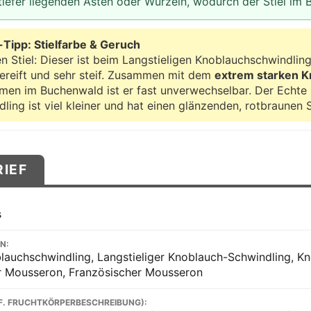
 tiefer liegenden Ästen oder Wurzeln, wodurch der Stiel im 
Tipp: Stielfarbe & Geruch
n Stiel: Dieser ist beim Langstieligen Knoblauchschwindlin
bereift und sehr steif. Zusammen mit dem
extrem starken 
n im Buchenwald ist er fast unverwechselbar. Der Echte
ing ist viel kleiner und hat einen glänzenden, rotbraunen St
RIEF
s
N:
blauchschwindling, Langstieliger Knoblauch-Schwindling, Kn
r Mousseron, Französischer Mousseron
F. FRUCHTKÖRPERBESCHREIBUNG):