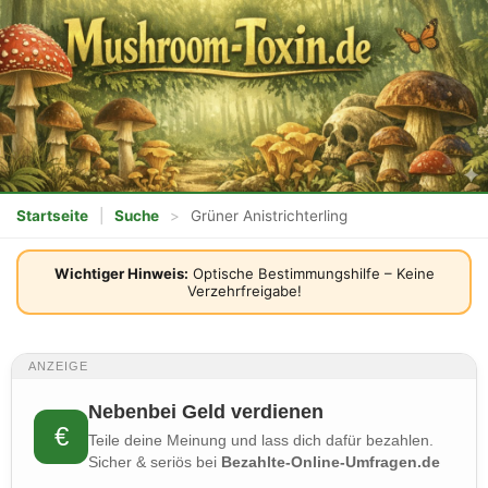
Startseite
|
Suche
>
Grüner Anistrichterling
Wichtiger Hinweis:
Optische Bestimmungshilfe – Keine
Verzehrfreigabe!
ANZEIGE
Nebenbei Geld verdienen
€
Teile deine Meinung und lass dich dafür bezahlen.
Sicher & seriös bei
Bezahlte-Online-Umfragen.de