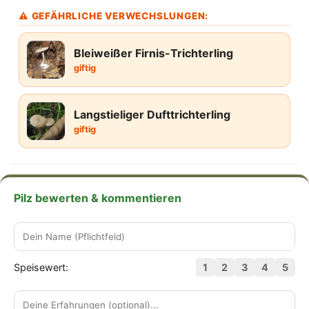
⚠ GEFÄHRLICHE VERWECHSLUNGEN:
Bleiweißer Firnis-Trichterling
giftig
Langstieliger Dufttrichterling
giftig
Pilz bewerten & kommentieren
Speisewert:
1
2
3
4
5