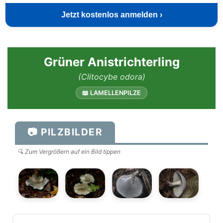
Jetzt kostenlos anmelden ›
Grüner Anistrichterling
(Clitocybe odora)
📖 LAMELLENPILZE
📷 PILZBILDER
🔍 Zum Vergrößern auf ein Bild tippen