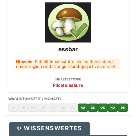
essbar
Hinweis:
Enthält Inhaltsstoffe, die im Rohzustand
unverträglich sind. Nur gut durchgegart verzehren!
INHALTSSTOFFE:
Plicatulasäure
WACHSTUMSZEIT / MONATE:
JA
FE
MÄ
AP
MA
JU
JU
AU
SE
OK
NO
DE
✨ WISSENSWERTES