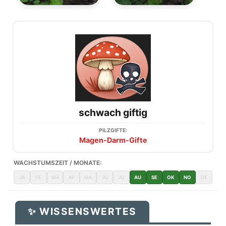
schwach giftig
PILZGIFTE:
Magen-Darm-Gifte
WACHSTUMSZEIT / MONATE:
JA
FE
MÄ
AP
MA
JU
JU
AU
SE
OK
NO
DE
✨ WISSENSWERTES