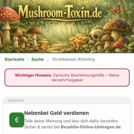
Startseite
|
Suche
>
Strohblasser Ritterling
Wichtiger Hinweis:
Optische Bestimmungshilfe – Keine
Verzehrfreigabe!
ANZEIGE
Nebenbei Geld verdienen
€
Teile deine Meinung und lass dich dafür bezahlen.
Sicher & seriös bei
Bezahlte-Online-Umfragen.de