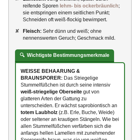
reifende Sporen
lehm- bis ockerbräunlich
;
sie entspringen einem seitlichen Punkt;
Schneiden oft weiß-flockig bewimpert.
✘
Fleisch:
Sehr dünn und weiß; ohne
nennenswerten Geruch; Geschmack mild.
🔍
Wichtigste Bestimmungsmerkmale
WEISSE BEHAARUNG &
BRAUNSPORER:
Das Striegelige
Stummelfüßchen ist durch seine intensiv
weiß-striegelige Oberseite
gut von
glatteren Arten der Gattung zu
unterscheiden. Er wächst saprobiontisch an
totem Laubholz
(z.B. Erle, Buche, Weide)
oder seltener an krautigen Stängeln. Wie bei
allen Stummelfüßchen verfärben sich die
anfangs hellen Lamellen mit zunehmender
Sporenreife braun, was sie von weißen