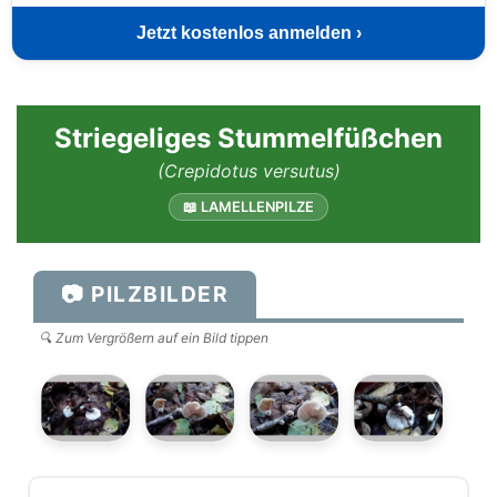
Jetzt kostenlos anmelden ›
Striegeliges Stummelfüßchen
(Crepidotus versutus)
📖 LAMELLENPILZE
📷 PILZBILDER
🔍 Zum Vergrößern auf ein Bild tippen