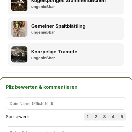
Kugelsporiges Stummelfüßchen
ungenießbar
Gemeiner Spaltblättling
ungenießbar
Knorpelige Tramete
ungenießbar
Pilz bewerten & kommentieren
Speisewert:
1
2
3
4
5