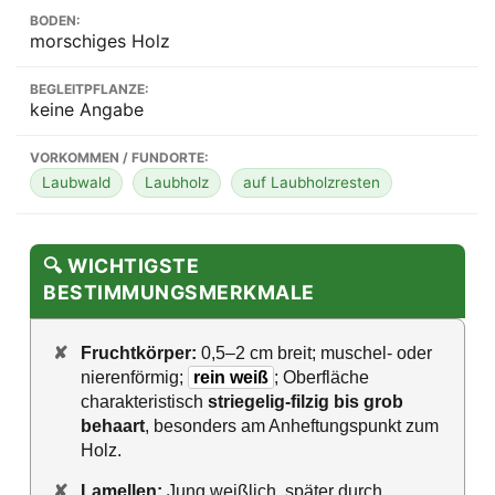
BODEN:
morschiges Holz
BEGLEITPFLANZE:
keine Angabe
VORKOMMEN / FUNDORTE:
Laubwald
Laubholz
auf Laubholzresten
🔍 WICHTIGSTE
BESTIMMUNGSMERKMALE
✘
Fruchtkörper:
0,5–2 cm breit; muschel- oder
nierenförmig;
rein weiß
; Oberfläche
charakteristisch
striegelig-filzig bis grob
behaart
, besonders am Anheftungspunkt zum
Holz.
✘
Lamellen:
Jung weißlich, später durch