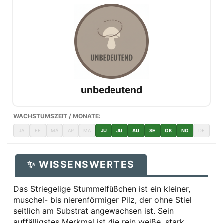
unbedeutend
WACHSTUMSZEIT / MONATE:
JA
FE
MÄ
AP
MA
JU
JU
AU
SE
OK
NO
DE
✨ WISSENSWERTES
Das Striegelige Stummelfüßchen ist ein kleiner,
muschel- bis nierenförmiger Pilz, der ohne Stiel
seitlich am Substrat angewachsen ist. Sein
auffälligstes Merkmal ist die rein weiße, stark