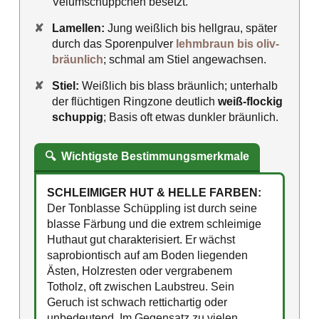
Velumschüppchen besetzt.
✘
Lamellen:
Jung weißlich bis hellgrau, später
durch das Sporenpulver
lehmbraun bis oliv-
bräunlich
; schmal am Stiel angewachsen.
✘
Stiel:
Weißlich bis blass bräunlich; unterhalb
der flüchtigen Ringzone deutlich
weiß-flockig
schuppig
; Basis oft etwas dunkler bräunlich.
🔍
Wichtigste Bestimmungsmerkmale
SCHLEIMIGER HUT & HELLE FARBEN:
Der Tonblasse Schüppling ist durch seine
blasse Färbung und die extrem schleimige
Huthaut gut charakterisiert. Er wächst
saprobiontisch auf am Boden liegenden
Ästen, Holzresten oder vergrabenem
Totholz, oft zwischen Laubstreu. Sein
Geruch ist schwach rettichartig oder
unbedeutend. Im Gegensatz zu vielen