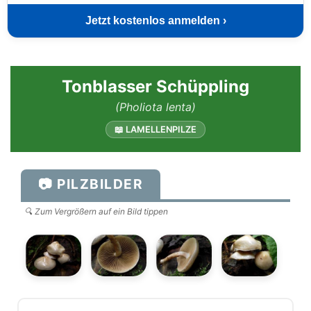
Jetzt kostenlos anmelden ›
Tonblasser Schüppling
(Pholiota lenta)
📖 LAMELLENPILZE
📷 PILZBILDER
🔍 Zum Vergrößern auf ein Bild tippen