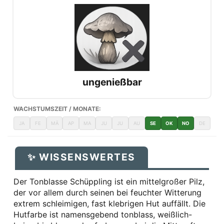
ungenießbar
WACHSTUMSZEIT / MONATE:
JA
FE
MÄ
AP
MA
JU
JU
AU
SE
OK
NO
DE
✨ WISSENSWERTES
Der Tonblasse Schüppling ist ein mittelgroßer Pilz,
der vor allem durch seinen bei feuchter Witterung
extrem schleimigen, fast klebrigen Hut auffällt. Die
Hutfarbe ist namensgebend tonblass, weißlich-