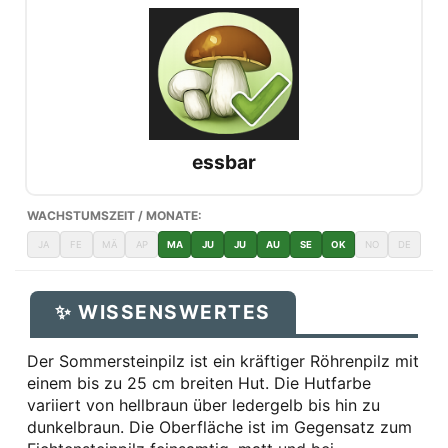
essbar
WACHSTUMSZEIT / MONATE:
JA
FE
MÄ
AP
MA
JU
JU
AU
SE
OK
NO
DE
✨ WISSENSWERTES
Der Sommersteinpilz ist ein kräftiger Röhrenpilz mit
einem bis zu 25 cm breiten Hut. Die Hutfarbe
variiert von hellbraun über ledergelb bis hin zu
dunkelbraun. Die Oberfläche ist im Gegensatz zum