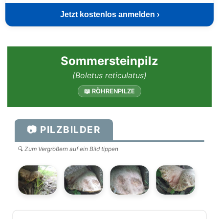
Jetzt kostenlos anmelden ›
Sommersteinpilz
(Boletus reticulatus)
📖 RÖHRENPILZE
📷 PILZBILDER
🔍 Zum Vergrößern auf ein Bild tippen