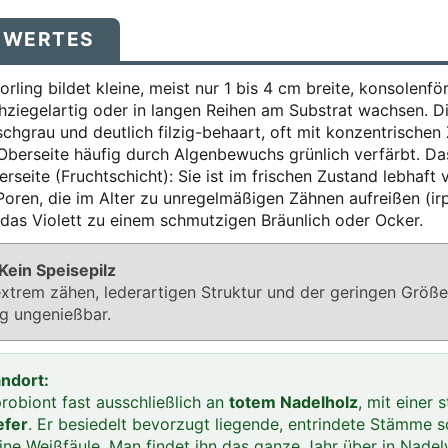
SWERTES
orling bildet kleine, meist nur 1 bis 4 cm breite, konsolenf
ziegelartig oder in langen Reihen am Substrat wachsen. Di
schgrau und deutlich filzig-behaart, oft mit konzentrischen 
 Oberseite häufig durch Algenbewuchs grünlich verfärbt. D
rseite (Fruchtschicht): Sie ist im frischen Zustand lebhaft 
Poren, die im Alter zu unregelmäßigen Zähnen aufreißen (ir
das Violett zu einem schmutzigen Bräunlich oder Ocker.
ein Speisepilz
xtrem zähen, lederartigen Struktur und der geringen Größe 
ig ungenießbar.
andort:
robiont fast ausschließlich an
totem Nadelholz
, mit einer 
efer
. Er besiedelt bevorzugt liegende, entrindete Stämme 
ine Weißfäule. Man findet ihn das ganze Jahr über in Nadelw