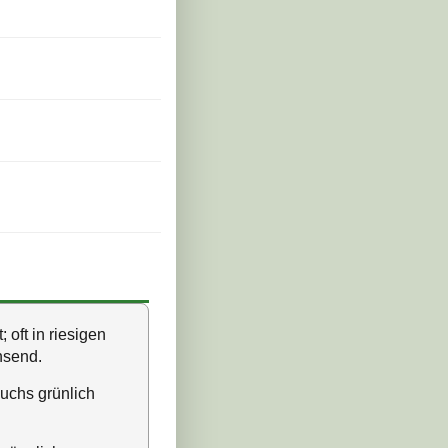
 oft in riesigen
hsend.
wuchs grünlich