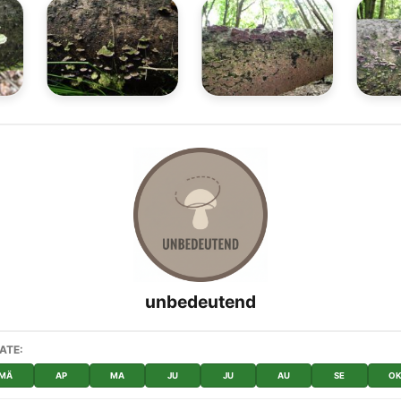
unbedeutend
ATE:
MÄ
AP
MA
JU
JU
AU
SE
O