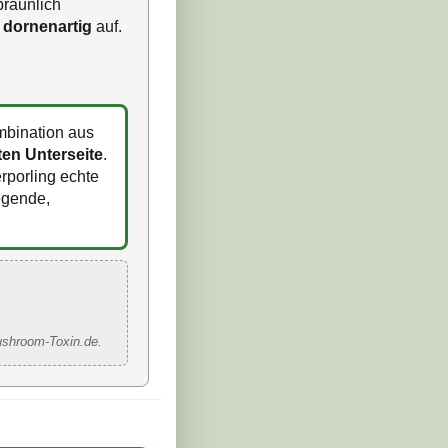
bräunlich
 dornenartig
auf.
mbination aus
tten Unterseite
.
rporling echte
iegende,
ushroom-Toxin.de.