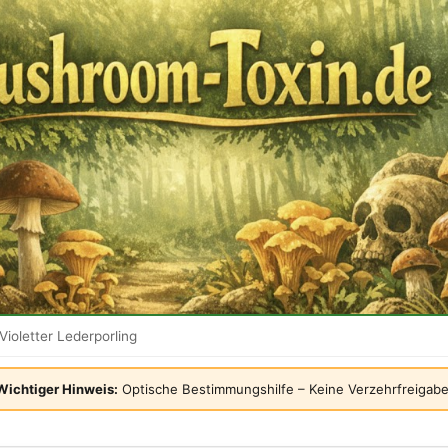
Violetter Lederporling
Wichtiger Hinweis:
Optische Bestimmungshilfe – Keine Verzehrfreigabe