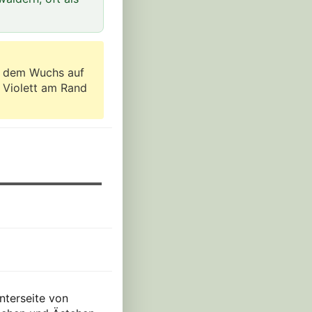
t dem Wuchs auf
 Violett am Rand
Unterseite von