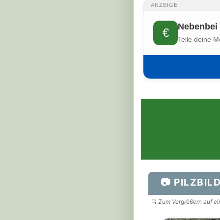
ANZEIGE
Nebenbei 
€
Teile deine M
📷 PILZBIL
🔍 Zum Vergrößern auf ein