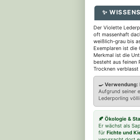
✨ WISSEN
Der Violette Lederp
oft massenhaft dach
weißlich-grau bis a
Exemplaren ist die
Merkmal ist die Unte
besteht aus feinen 
Trocknen verblasst 
🍳 Verwendung: K
Aufgrund seiner e
Lederporling völl
🍂 Ökologie & St
Er wächst als Sap
für
Fichte und Ki
verursacht dort e