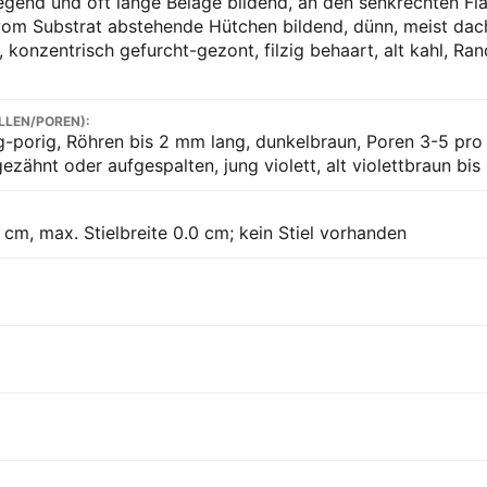
egend und oft lange Beläge bildend, an den senkrechten F
vom Substrat abstehende Hütchen bildend, dünn, meist dac
 konzentrisch gefurcht-gezont, filzig behaart, alt kahl, Ran
LLEN/POREN):
g-porig, Röhren bis 2 mm lang, dunkelbraun, Poren 3-5 pro
gezähnt oder aufgespalten, jung violett, alt violettbraun bi
 cm, max. Stielbreite 0.0 cm; kein Stiel vorhanden