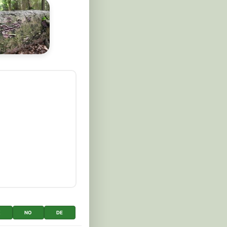
K
NO
DE