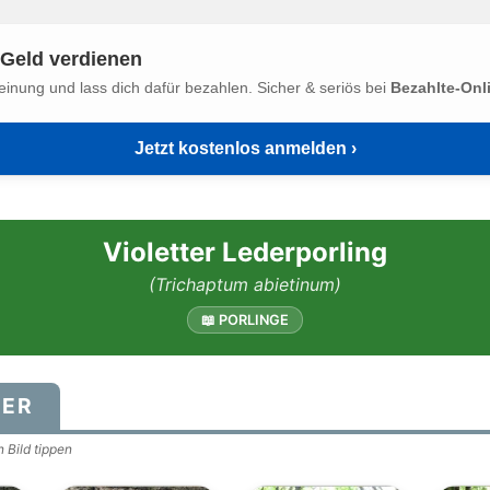
Geld verdienen
einung und lass dich dafür bezahlen. Sicher & seriös bei
Bezahlte-Onl
Jetzt kostenlos anmelden ›
Violetter Lederporling
(Trichaptum abietinum)
📖 PORLINGE
DER
 Bild tippen