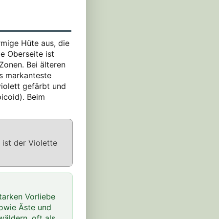
örmige Hüte aus, die
e Oberseite ist
Zonen. Bei älteren
as markanteste
violett gefärbt und
picoid). Beim
ist der Violette
starken Vorliebe
sowie Äste und
äldern, oft als