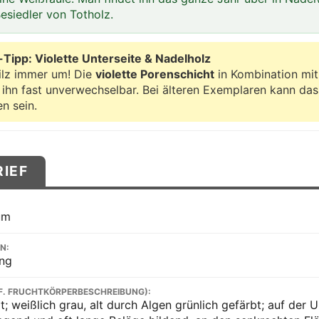
Besiedler von Totholz.
ipp: Violette Unterseite & Nadelholz
ilz immer um! Die
violette Porenschicht
in Kombination mi
ihn fast unverwechselbar. Bei älteren Exemplaren kann das
n sein.
RIEF
um
N:
ing
F. FRUCHTKÖRPERBESCHREIBUNG):
t; weißlich grau, alt durch Algen grünlich gefärbt; auf der 