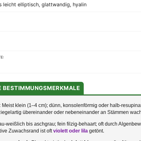
 leicht elliptisch, glattwandig, hyalin
E:
TE BESTIMMUNGSMERKMALE
:
Meist klein (1–4 cm); dünn, konsolenförmig oder halb-resupinat;
egelartig übereinander oder nebeneinander an Stämmen wac
u-weißlich bis aschgrau; fein filzig-behaart; oft durch Algenbe
ktive Zuwachsrand ist oft
violett oder lila
getönt.