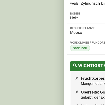
weiß, Zylindrisch bis
BODEN:
Holz
BEGLEITPFLANZE:
Moose
VORKOMMEN / FUNDORT
Nadelholz
🔍 WICHTIGS
✘
Fruchtkörper
Mengen dachzi
✘
Oberseite:
Gra
gefärbt; der a