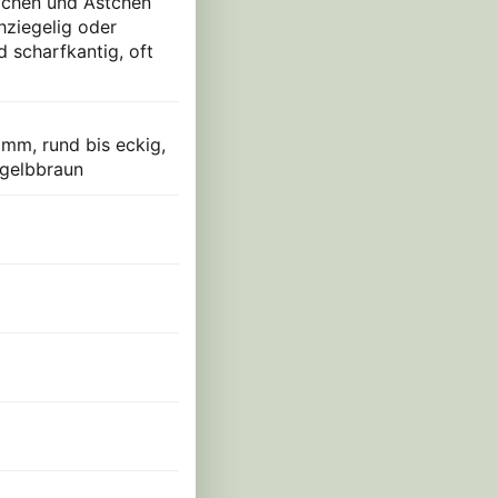
lächen und Ästchen
hziegelig oder
d scharfkantig, oft
 mm, rund bis eckig,
s gelbbraun