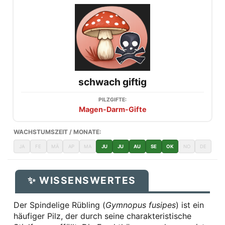
schwach giftig
PILZGIFTE:
Magen-Darm-Gifte
WACHSTUMSZEIT / MONATE:
JA
FE
MÄ
AP
MA
JU
JU
AU
SE
OK
NO
DE
✨ WISSENSWERTES
Der Spindelige Rübling (
Gymnopus fusipes
) ist ein
häufiger Pilz, der durch seine charakteristische