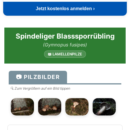
Jetzt kostenlos anmelden ›
Spindeliger Blasssporrübling
(Gymnopus fusipes)
📖 LAMELLENPILZE
📷 PILZBILDER
🔍 Zum Vergrößern auf ein Bild tippen