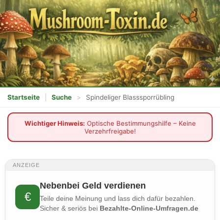
Startseite
|
Suche
>
Spindeliger Blasssporrübling
Wichtiger Hinweis:
Optische Bestimmungshilfe – Keine
Verzehrfreigabe!
ANZEIGE
Nebenbei Geld verdienen
€
Teile deine Meinung und lass dich dafür bezahlen.
Sicher & seriös bei
Bezahlte-Online-Umfragen.de