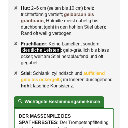
✘
Hut:
2–6 cm (selten bis 10 cm) breit;
trichterförmig vertieft;
gelbbraun bis
graubraun
; Hutmitte meist nabelig bis
durchbohrt (geht in den hohlen Stiel über);
Rand oft wellig verbogen.
✘
Fruchtlager:
Keine Lamellen, sondern
deutliche Leisten
; gelb-gräulich bis blass
ocker; weit am Stiel herablaufend und oft
gegabelt.
✘
Stiel:
Schlank, zylindrisch und
auffallend
gelb bis ockergelb
; im Inneren durchgehend
hohl
; faserige Konsistenz.
🔍
Wichtigste Bestimmungsmerkmale
DER MASSENPILZ DES
SPÄTHERBSTES:
Der Trompetenpfifferling