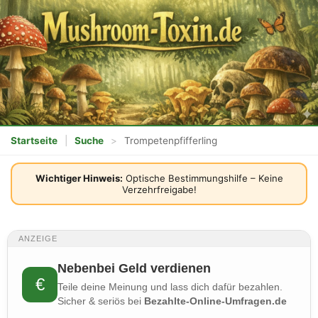
Startseite
|
Suche
>
Trompetenpfifferling
Wichtiger Hinweis:
Optische Bestimmungshilfe – Keine
Verzehrfreigabe!
ANZEIGE
Nebenbei Geld verdienen
€
Teile deine Meinung und lass dich dafür bezahlen.
Sicher & seriös bei
Bezahlte-Online-Umfragen.de