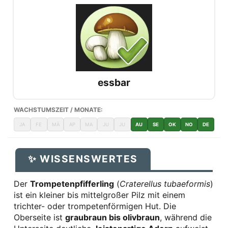
essbar
WACHSTUMSZEIT / MONATE:
JA
FE
MÄ
AP
MA
JU
JU
AU
SE
OK
NO
DE
✨ WISSENSWERTES
Der
Trompetenpfifferling
(
Craterellus tubaeformis
)
ist ein kleiner bis mittelgroßer Pilz mit einem
trichter- oder trompetenförmigen Hut. Die
Oberseite ist
graubraun bis olivbraun
, während die