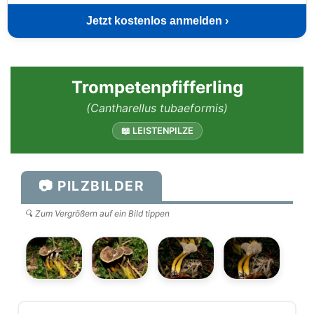
Jetzt kostenlos anmelden ›
Trompetenpfifferling
(Cantharellus tubaeformis)
📖 LEISTENPILZE
📷 PILZBILDER
🔍 Zum Vergrößern auf ein Bild tippen