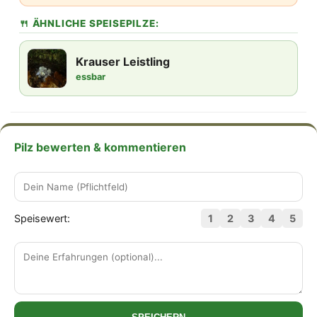
🍴 ÄHNLICHE SPEISEPILZE:
Krauser Leistling
essbar
Pilz bewerten & kommentieren
Speisewert:
1
2
3
4
5