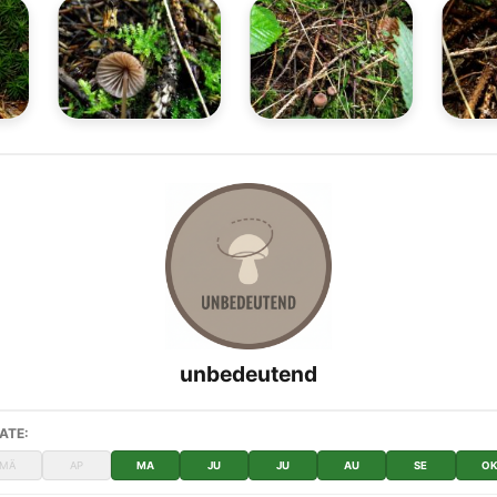
unbedeutend
ATE:
MÄ
AP
MA
JU
JU
AU
SE
O