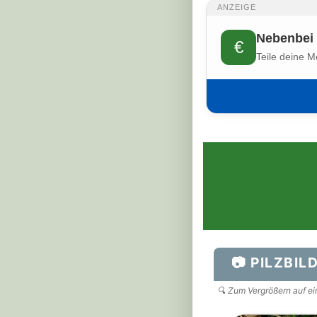
ANZEIGE
Nebenbei 
€
Teile deine M
📷 PILZBIL
🔍 Zum Vergrößern auf ein