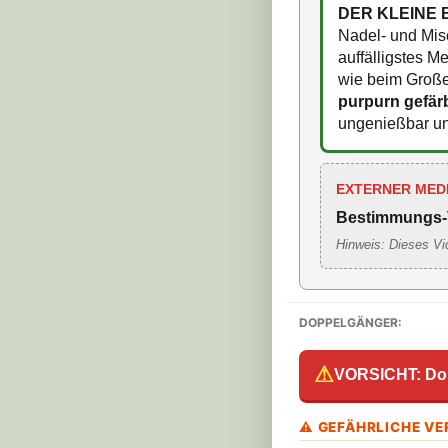
DER KLEINE 
Nadel- und Misc
auffälligstes Me
wie beim Großen
purpurn gefär
ungenießbar und
EXTERNER MED
Bestimmungs-
Hinweis: Dieses Vi
DOPPELGÄNGER:
⚠
VORSICHT: Do
⚠ GEFÄHRLICHE V