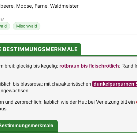
lbeere, Moose, Farne, Waldmeister
E:
ald
Mischwald
TE BESTIMMUNGSMERKMALE
 breit; glockig bis kegelig;
rotbraun bis fleischrötlich
; Rand f
lich bis blassrosa; mit charakteristischen
dunkelpurpurnen 
 angewachsen.
 und zerbrechlich; farblich wie der Hut; bei Verletzung tritt ein
us.
 Bestimmungsmerkmale