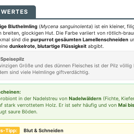
SWERTES
ge Bluthelmling
(
Mycena sanguinolenta
) ist ein kleiner, fil
 breiten, glockigen Hut. Die Farbe variiert von rötlich-brau
kmal sind die
purpurrot gesäumten Lamellenschneiden
un
eine
dunkelrote, blutartige Flüssigkeit
abgibt.
 Speisepilz
inzigen Größe und des dünnen Fleisches ist der Pilz völli
dem sind viele Helmlinge giftverdächtig.
scheinen:
probiont in der Nadelstreu von
Nadelwäldern
(Fichte, Kiefer
 stark verrottetem Holz. Er ist sehr häufig und von
Mai b
ugt saure Böden.
s-Tipp:
Blut & Schneiden