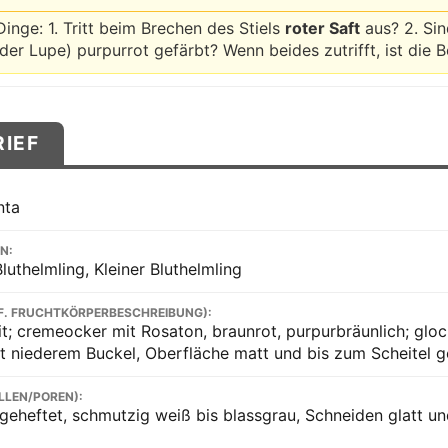
Dinge: 1. Tritt beim Brechen des Stiels
roter Saft
aus? 2. Si
der Lupe) purpurrot gefärbt? Wenn beides zutrifft, ist die 
RIEF
nta
N:
luthelmling, Kleiner Bluthelmling
F. FRUCHTKÖRPERBESCHREIBUNG):
it; cremeocker mit Rosaton, braunrot, purpurbräunlich; glo
it niederem Buckel, Oberfläche matt und bis zum Scheitel ge
LLEN/POREN):
eheftet, schmutzig weiß bis blassgrau, Schneiden glatt un