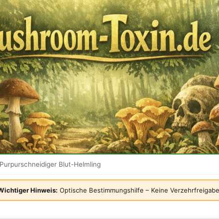
Purpurschneidiger Blut-Helmling
Wichtiger Hinweis:
Optische Bestimmungshilfe – Keine Verzehrfreigabe