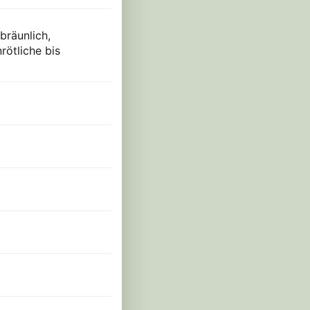
bräunlich,
rötliche bis