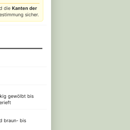
nd die
Kanten der
Bestimmung sicher.
ckig gewölbt bis
rieft
d braun- bis