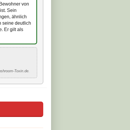
r Bewohner von
st. Sein
ungen, ähnlich
 seine deutlich
 Er gilt als
ushroom-Toxin.de.