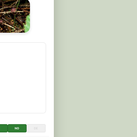
K
NO
DE