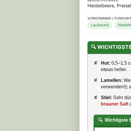
BEGLEITPFLANZE:
Heidelbeere, Preise
VORKOMMEN / FUNDORT
Laubwald
Nadelw
🔍 WICHTIGS
✘
Hut:
0,5–1,5 cm
etwas heller.
✘
Lamellen:
Weiß
verwenden!);
✘
Stiel:
Sehr dünn
brauner Saft
a
🔍
Wichtigste