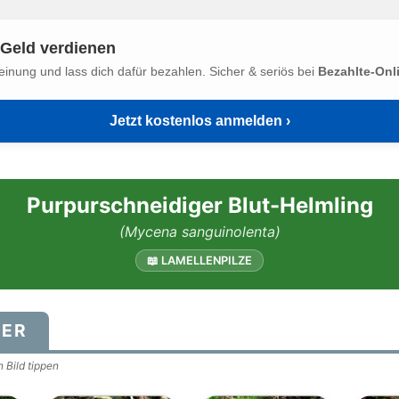
Geld verdienen
einung und lass dich dafür bezahlen. Sicher & seriös bei
Bezahlte-Onl
Jetzt kostenlos anmelden ›
Purpurschneidiger Blut-Helmling
(Mycena sanguinolenta)
📖 LAMELLENPILZE
DER
 Bild tippen