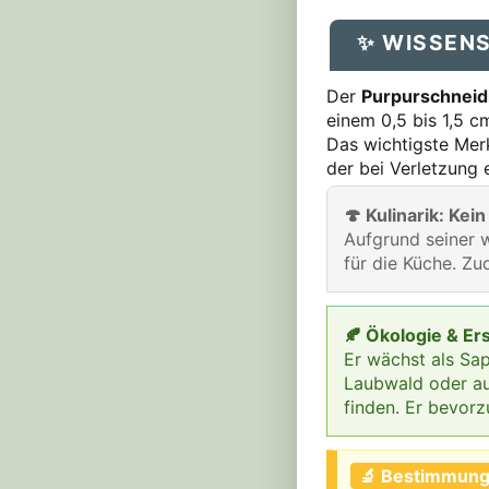
✨ WISSEN
Der
Purpurschneidi
einem 0,5 bis 1,5 cm
Das wichtigste Mer
der bei Verletzung 
🍄 Kulinarik: Kein
Aufgrund seiner w
für die Küche. Zu
🍂 Ökologie & Er
Er wächst als Sa
Laubwald oder auf
finden. Er bevorz
🔬 Bestimmung