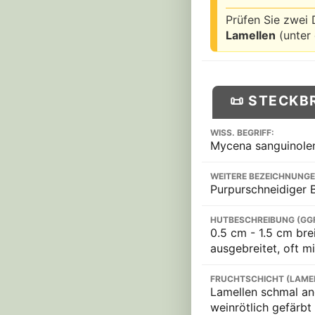
Prüfen Sie zwei 
Lamellen
(unter 
📜 STECKB
WISS. BEGRIFF:
Mycena sanguinole
WEITERE BEZEICHNUNGE
Purpurschneidiger B
HUTBESCHREIBUNG (GG
0.5 cm - 1.5 cm bre
ausgebreitet, oft m
FRUCHTSCHICHT (LAME
Lamellen schmal ang
weinrötlich gefärbt