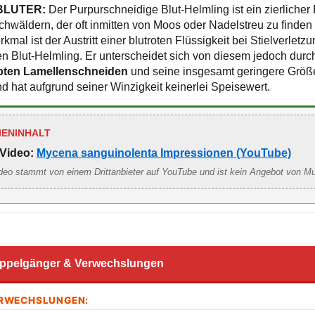
BLUTER:
Der Purpurschneidige Blut-Helmling ist ein zierliche
hwäldern, der oft inmitten von Moos oder Nadelstreu zu finden i
rkmal ist der Austritt einer blutroten Flüssigkeit bei Stielverletz
 Blut-Helmling. Er unterscheidet sich von diesem jedoch durch
bten Lamellenschneiden
und seine insgesamt geringere Größe.
 hat aufgrund seiner Winzigkeit keinerlei Speisewert.
IENINHALT
Video:
Mycena sanguinolenta Impressionen (YouTube)
deo stammt von einem Drittanbieter auf YouTube und ist kein Angebot von M
ppelgänger & Verwechslungen
ERWECHSLUNGEN: