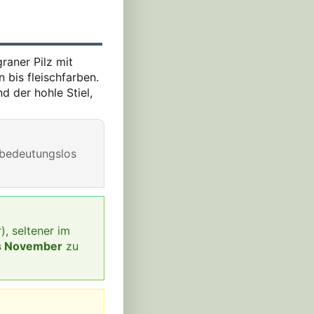
igraner Pilz mit
n bis fleischfarben.
d der hohle Stiel,
g bedeutungslos
), seltener im
is November
zu