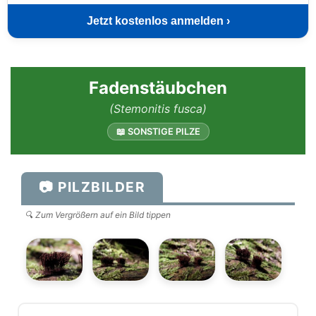
Jetzt kostenlos anmelden ›
Fadenstäubchen
(Stemonitis fusca)
📖 SONSTIGE PILZE
📷 PILZBILDER
🔍 Zum Vergrößern auf ein Bild tippen