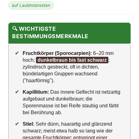
auf Laubholzresten
🔍 WICHTIGSTE
BESTIMMUNGSMERKMALE
✔
Fruchtkörper (Sporocarpien):
6–20 mm
hoch;
dunkelbraun bis fast schwarz
;
zylindrisch gestreckt, oft in dichten,
bündelartigen Gruppen wachsend
("haarförmig").
✔
Kapillitium:
Das innere Geflecht ist netzartig
aufgebaut und dunkelbraun; die
Sporenmasse ist bei Reife staubig und färbt
bei Berührung ab.
✔
Stiel:
Sehr dünn, haarartig und glänzend
schwarz; meist etwa halb so lang wie der
gesamte Fruchtkörper; entspringt einer