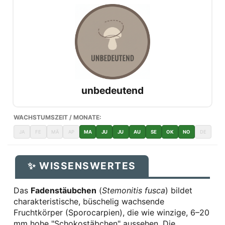
unbedeutend
WACHSTUMSZEIT / MONATE:
JA
FE
MÄ
AP
MA
JU
JU
AU
SE
OK
NO
DE
✨ WISSENSWERTES
Das
Fadenstäubchen
(
Stemonitis fusca
) bildet
charakteristische, büschelig wachsende
Fruchtkörper (Sporocarpien), die wie winzige, 6–20
mm hohe "Schokostäbchen" aussehen. Die