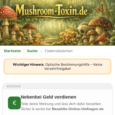
Startseite
|
Suche
>
Fadenstäubchen
Wichtiger Hinweis:
Optische Bestimmungshilfe – Keine
Verzehrfreigabe!
ANZEIGE
Nebenbei Geld verdienen
€
Teile deine Meinung und lass dich dafür bezahlen.
Sicher & seriös bei
Bezahlte-Online-Umfragen.de