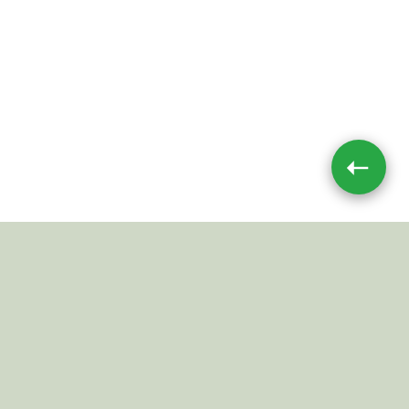
➝
Impressum
|
Datenschutz
JETZT TEILEN
© 2026 Mushroom-Toxin.de