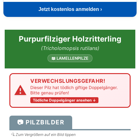
Jetzt kostenlos anmelden ›
Purpurfilziger Holzritterling
(Tricholomopsis rutilans)
📖 LAMELLENPILZE
VERWECHSLUNGSGEFAHR!
⚠
Dieser Pilz hat tödlich giftige Doppelgänger.
Bitte genau prüfen!
Tödliche Doppelgänger ansehen ↓
📷 PILZBILDER
🔍 Zum Vergrößern auf ein Bild tippen