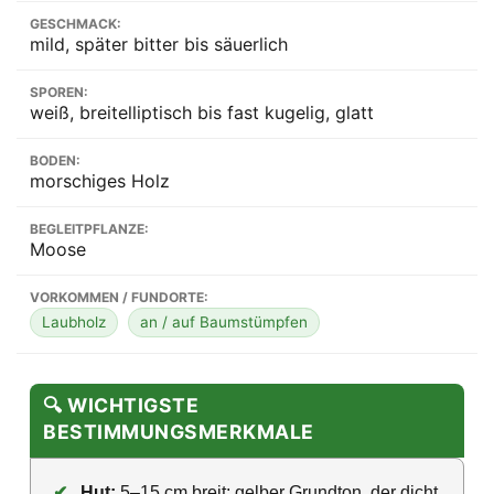
GESCHMACK:
mild, später bitter bis säuerlich
SPOREN:
weiß, breitelliptisch bis fast kugelig, glatt
BODEN:
morschiges Holz
BEGLEITPFLANZE:
Moose
VORKOMMEN / FUNDORTE:
Laubholz
an / auf Baumstümpfen
🔍 WICHTIGSTE
BESTIMMUNGSMERKMALE
✔
Hut:
5–15 cm breit; gelber Grundton, der dicht