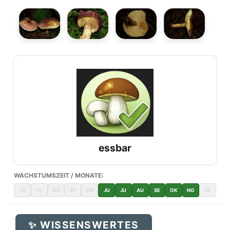
essbar
WACHSTUMSZEIT / MONATE:
JA
FE
MÄ
AP
MA
JU
JU
AU
SE
OK
NO
DE
✨ WISSENSWERTES