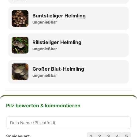
Buntstieliger Helmling
ungenießbar
Rillstieliger Helmling
ungenießbar
Großer Blut-Helmling
ungenießbar
Pilz bewerten & kommentieren
Speisewert:
1
2
3
4
5