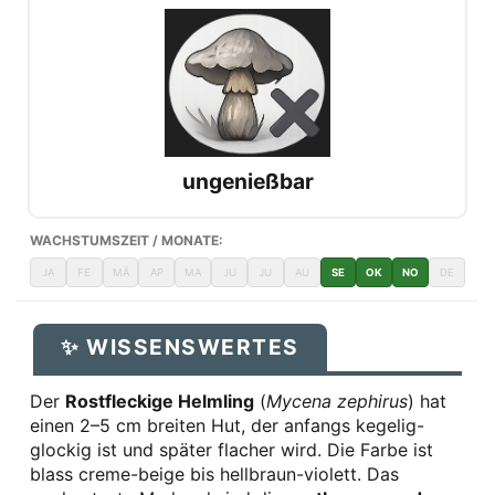
ungenießbar
WACHSTUMSZEIT / MONATE:
JA
FE
MÄ
AP
MA
JU
JU
AU
SE
OK
NO
DE
✨ WISSENSWERTES
Der
Rostfleckige Helmling
(
Mycena zephirus
) hat
einen 2–5 cm breiten Hut, der anfangs kegelig-
glockig ist und später flacher wird. Die Farbe ist
blass creme-beige bis hellbraun-violett. Das