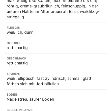
max. Stielgröße 8.0 cm, max. Stielbreite 0.3 cm;
röhrig, creme-graubräunlich, feinschuppig, in der
unteren Hälfte im Alter braunrot, Basis weißfilzig-
striegelig
FLEISCH:
weißlich, dünn
GERUCH:
rettichartig
GESCHMACK:
rettichartig
SPOREN:
weiß, elliptisch, fast zylindrisch, schmal, glatt,
färben sich mit Jod bläulich
BODEN:
Nadelstreu, saurer Boden
BEGLEITPFLANZE: