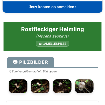
Jetzt kostenlos anmelden ›
Rostfleckiger Helmling
(Mycena zephirus)
📖 LAMELLENPILZE
📷 PILZBILDER
🔍 Zum Vergrößern auf ein Bild tippen