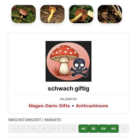
schwach giftig
PILZGIFTE:
•
Magen-Darm-Gifte
Anthrachinone
WACHSTUMSZEIT / MONATE:
JA
FE
MÄ
AP
MA
JU
JU
AU
SE
OK
NO
DE