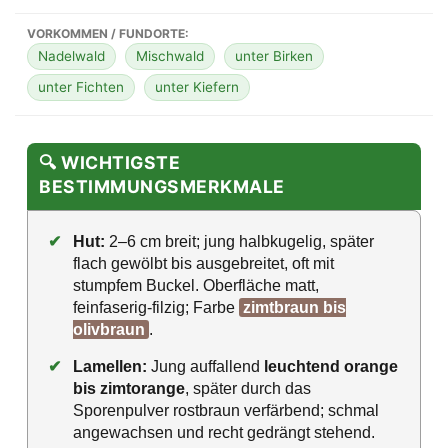
VORKOMMEN / FUNDORTE:
Nadelwald
Mischwald
unter Birken
unter Fichten
unter Kiefern
🔍 WICHTIGSTE
BESTIMMUNGSMERKMALE
✔
Hut:
2–6 cm breit; jung halbkugelig, später
flach gewölbt bis ausgebreitet, oft mit
stumpfem Buckel. Oberfläche matt,
feinfaserig-filzig; Farbe
zimtbraun bis
olivbraun
.
✔
Lamellen:
Jung auffallend
leuchtend orange
bis zimtorange
, später durch das
Sporenpulver rostbraun verfärbend; schmal
angewachsen und recht gedrängt stehend.