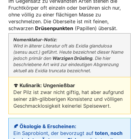
Im Gegensatz zu verwandten Arten stehen die
Fruchtkörper oft einzeln oder berühren sich nur,
ohne völlig zu einer flächigen Masse zu
verschmelzen. Die Oberseite ist mit feinen,
schwarzen
Drüsenpunkten
(Papillen) übersät.
Nomenklatur-Notiz:
Wird in älterer Literatur oft als
Exidia glandulosa
(sensu auct.) geführt. Heute bezeichnet dieser Name
jedoch primär den
Warzigen Drüsling
. Die hier
beschriebene Art wird zur eindeutigen Abgrenzung
aktuell als
Exidia truncata
bezeichnet.
🍄 Kulinarik: Ungenießbar
Der Pilz ist zwar nicht giftig, hat aber aufgrund
seiner zäh-glibberigen Konsistenz und völligen
Geschmacklosigkeit keinerlei Speisewert.
🍂 Ökologie & Erscheinen:
Ein Saprobiont, der bevorzugt auf
toten, noch