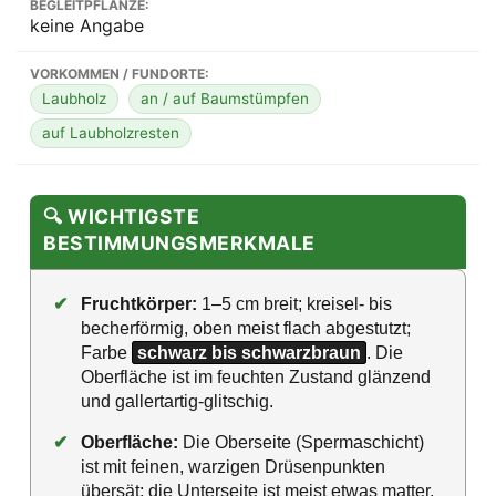
BEGLEITPFLANZE:
keine Angabe
VORKOMMEN / FUNDORTE:
Laubholz
an / auf Baumstümpfen
auf Laubholzresten
🔍 WICHTIGSTE
BESTIMMUNGSMERKMALE
✔
Fruchtkörper:
1–5 cm breit; kreisel- bis
becherförmig, oben meist flach abgestutzt;
Farbe
schwarz bis schwarzbraun
. Die
Oberfläche ist im feuchten Zustand glänzend
und gallertartig-glitschig.
✔
Oberfläche:
Die Oberseite (Spermaschicht)
ist mit feinen, warzigen Drüsenpunkten
übersät; die Unterseite ist meist etwas matter,