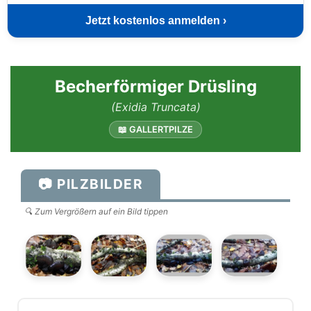
Jetzt kostenlos anmelden ›
Becherförmiger Drüsling
(Exidia Truncata)
📖 GALLERTPILZE
📷 PILZBILDER
🔍 Zum Vergrößern auf ein Bild tippen