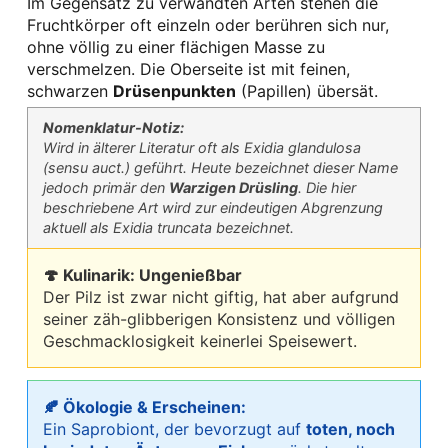
Im Gegensatz zu verwandten Arten stehen die
Fruchtkörper oft einzeln oder berühren sich nur,
ohne völlig zu einer flächigen Masse zu
verschmelzen. Die Oberseite ist mit feinen,
schwarzen
Drüsenpunkten
(Papillen) übersät.
Nomenklatur-Notiz:
Wird in älterer Literatur oft als
Exidia glandulosa
(sensu auct.) geführt. Heute bezeichnet dieser Name
jedoch primär den
Warzigen Drüsling
. Die hier
beschriebene Art wird zur eindeutigen Abgrenzung
aktuell als
Exidia truncata
bezeichnet.
🍄 Kulinarik: Ungenießbar
Der Pilz ist zwar nicht giftig, hat aber aufgrund
seiner zäh-glibberigen Konsistenz und völligen
Geschmacklosigkeit keinerlei Speisewert.
🍂 Ökologie & Erscheinen:
Ein Saprobiont, der bevorzugt auf
toten, noch