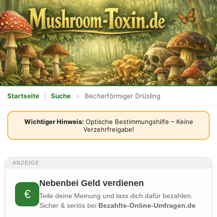
Startseite
|
Suche
>
Becherförmiger Drüsling
Wichtiger Hinweis:
Optische Bestimmungshilfe – Keine
Verzehrfreigabe!
ANZEIGE
Nebenbei Geld verdienen
€
Teile deine Meinung und lass dich dafür bezahlen.
Sicher & seriös bei
Bezahlte-Online-Umfragen.de