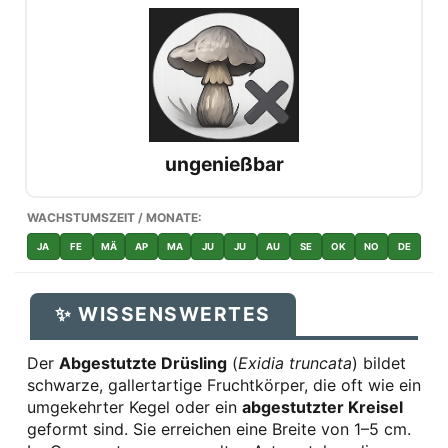
ungenießbar
WACHSTUMSZEIT / MONATE:
JA
FE
MÄ
AP
MA
JU
JU
AU
SE
OK
NO
DE
✨ WISSENSWERTES
Der
Abgestutzte Drüsling
(
Exidia truncata
) bildet
schwarze, gallertartige Fruchtkörper, die oft wie ein
umgekehrter Kegel oder ein
abgestutzter Kreisel
geformt sind. Sie erreichen eine Breite von 1–5 cm.