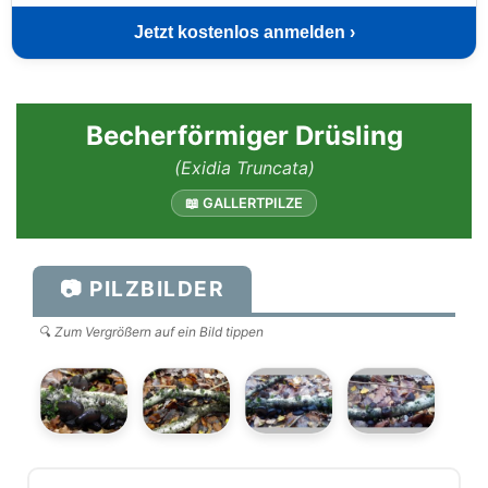
Jetzt kostenlos anmelden ›
Becherförmiger Drüsling
(Exidia Truncata)
📖 GALLERTPILZE
📷 PILZBILDER
🔍 Zum Vergrößern auf ein Bild tippen