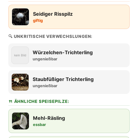
Seidiger Risspilz
giftig
🔍 UNKRITISCHE VERWECHSLUNGEN:
Würzelchen-Trichterling
kein Bild
ungenießbar
Staubfüßiger Trichterling
ungenießbar
🍴 ÄHNLICHE SPEISEPILZE:
Mehl-Räsling
essbar