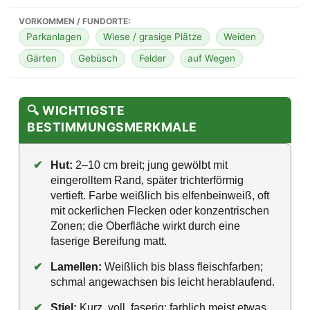
VORKOMMEN / FUNDORTE:
Parkanlagen
Wiese / grasige Plätze
Weiden
Gärten
Gebüsch
Felder
auf Wegen
🔍 WICHTIGSTE
BESTIMMUNGSMERKMALE
✔
Hut:
2–10 cm breit; jung gewölbt mit
eingerolltem Rand, später trichterförmig
vertieft. Farbe weißlich bis elfenbeinweiß, oft
mit ockerlichen Flecken oder konzentrischen
Zonen; die Oberfläche wirkt durch eine
faserige Bereifung matt.
✔
Lamellen:
Weißlich bis blass fleischfarben;
schmal angewachsen bis leicht herablaufend.
✔
Stiel:
Kurz, voll, faserig; farblich meist etwas