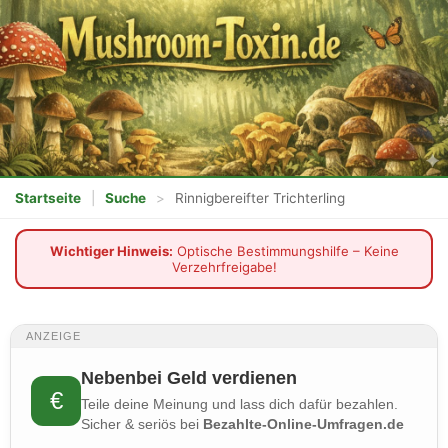
Startseite
|
Suche
>
Rinnigbereifter Trichterling
Wichtiger Hinweis:
Optische Bestimmungshilfe – Keine
Verzehrfreigabe!
ANZEIGE
Nebenbei Geld verdienen
€
Teile deine Meinung und lass dich dafür bezahlen.
Sicher & seriös bei
Bezahlte-Online-Umfragen.de