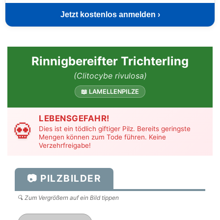
Jetzt kostenlos anmelden ›
Rinnigbereifter Trichterling
(Clitocybe rivulosa)
📖 LAMELLENPILZE
LEBENSGEFAHR!
💀
Dies ist ein tödlich giftiger Pilz. Bereits geringste
Mengen können zum Tode führen. Keine
Verzehrfreigabe!
📷 PILZBILDER
🔍 Zum Vergrößern auf ein Bild tippen