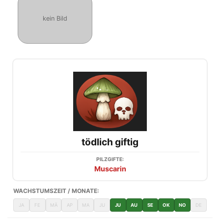
kein Bild
tödlich giftig
PILZGIFTE:
Muscarin
WACHSTUMSZEIT / MONATE:
JA
FE
MÄ
AP
MA
JU
JU
AU
SE
OK
NO
DE