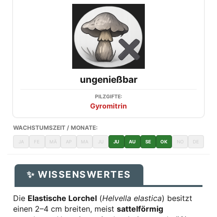
ungenießbar
PILZGIFTE:
Gyromitrin
WACHSTUMSZEIT / MONATE:
JA
FE
MÄ
AP
MA
JU
JU
AU
SE
OK
NO
DE
✨ WISSENSWERTES
Die
Elastische Lorchel
(
Helvella elastica
) besitzt
einen 2–4 cm breiten, meist
sattelförmig