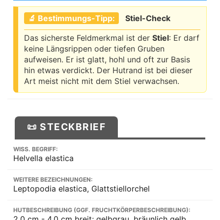
🔬 Bestimmungs-Tipp:
Stiel-Check
Das sicherste Feldmerkmal ist der
Stiel
: Er darf
keine Längsrippen oder tiefen Gruben
aufweisen. Er ist glatt, hohl und oft zur Basis
hin etwas verdickt. Der Hutrand ist bei dieser
Art meist nicht mit dem Stiel verwachsen.
📜 STECKBRIEF
WISS. BEGRIFF:
Helvella elastica
WEITERE BEZEICHNUNGEN:
Leptopodia elastica, Glattstiellorchel
HUTBESCHREIBUNG (GGF. FRUCHTKÖRPERBESCHREIBUNG):
2.0 cm - 4.0 cm breit; gelbgrau, bräunlich gelb,