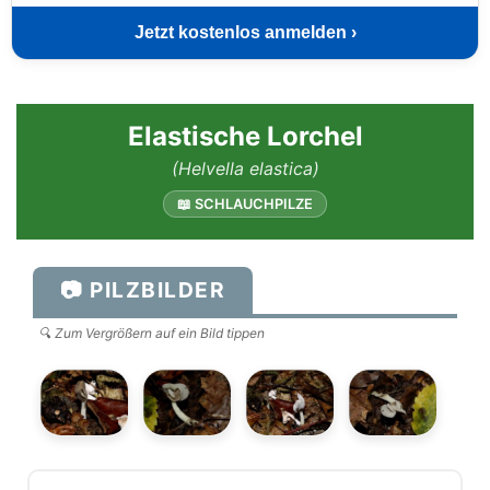
Jetzt kostenlos anmelden ›
Elastische Lorchel
(Helvella elastica)
📖 SCHLAUCHPILZE
📷 PILZBILDER
🔍 Zum Vergrößern auf ein Bild tippen