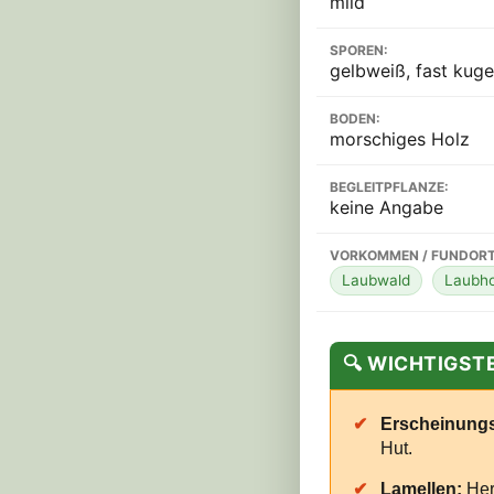
mild
SPOREN:
gelbweiß, fast kugel
BODEN:
morschiges Holz
BEGLEITPFLANZE:
keine Angabe
VORKOMMEN / FUNDORT
Laubwald
Laubho
🔍 WICHTIGS
✔
Erscheinungs
Hut.
✔
Lamellen:
Her