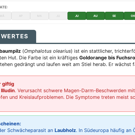
ATE:
MÄ
AP
MA
JU
JU
AU
SE
O
SWERTES
baumpilz
(
Omphalotus olearius
) ist ein stattlicher, trichter
en Hut. Die Farbe ist ein kräftiges
Goldorange bis Fuchsro
stehen gedrängt und laufen weit am Stiel herab. Er wächst 
 giftig
n
Illudin
. Verursacht schwere Magen-Darm-Beschwerden mit
fen und Kreislaufproblemen. Die Symptome treten meist sch
scheinen:
der Schwächeparasit an
Laubholz
. In Südeuropa häufig an 