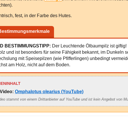
hten).
trisch, fest, in der Farbe des Hutes.
 Bestimmungsmerkmale
D BESTIMMUNGSTIPP:
Der Leuchtende Ölbaumpilz ist giftig!
olz und ist besonders für seine Fähigkeit bekannt, im Dunkeln 
chslung mit Speisepilzen (wie Pfifferlingen) unbedingt vermeid
hst am Holz, nicht auf dem Boden.
IENINHALT
Video:
Omphalotus olearius (YouTube)
deo stammt von einem Drittanbieter auf YouTube und ist kein Angebot von M