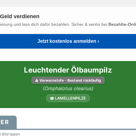
Geld verdienen
einung und lass dich dafür bezahlen. Sicher & seriös bei
Bezahlte-Onl
Jetzt kostenlos anmelden ›
Leuchtender Ölbaumpilz
⚠ Vorwarnstufe - Bestand rückläufig
(Omphalotus olearius)
📖 LAMELLENPILZE
DER
 Bild tippen