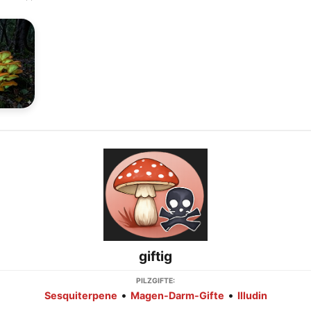
giftig
PILZGIFTE:
•
•
Sesquiterpene
Magen-Darm-Gifte
Illudin