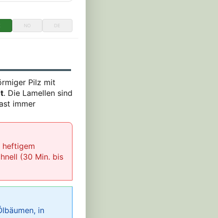
K
NO
DE
förmiger Pilz mit
t
. Die Lamellen sind
fast immer
 heftigem
nell (30 Min. bis
Ölbäumen, in