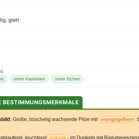
ig, glatt
E:
lz
unter Kastanien
unter Eichen
TE BESTIMMUNGSMERKMALE
bild:
Große, büschelig wachsende Pilze mit
orangegelbem
b
ablaufend, leuchtend
orange
, im Dunkeln mit Biolumineszen