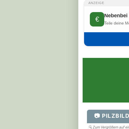
ANZEIGE
Nebenbei 
€
Teile deine M
📷 PILZBIL
🔍 Zum Vergrößern auf ein