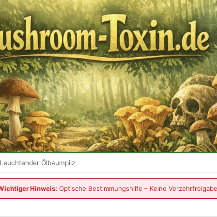
Leuchtender Ölbaumpilz
Wichtiger Hinweis:
Optische Bestimmungshilfe – Keine Verzehrfreigabe