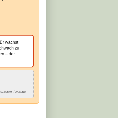
 Er wächst
schwach zu
en – der
ushroom-Toxin.de.