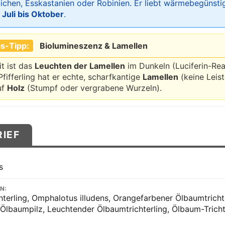
ichen, Esskastanien oder Robinien. Er liebt wärmebegünsti
:
Juli bis Oktober
.
s-Tipp:
Biolumineszenz & Lamellen
t ist das
Leuchten der Lamellen
im Dunkeln (Luciferin-Rea
ifferling hat er echte, scharfkantige
Lamellen
(keine Leis
uf
Holz
(Stumpf oder vergrabene Wurzeln).
RIEF
s
N:
terling, Omphalotus illudens, Orangefarbener Ölbaumtrichte
 Ölbaumpilz, Leuchtender Ölbaumtrichterling, Ölbaum-Tricht