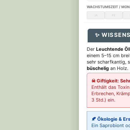
WACHSTUMSZEIT / MON
JA
FE
✨ WISSEN
Der
Leuchtende Öl
einem 5–15 cm breit
sehr scharfkantig, 
büschelig
an Holz.
☠ Giftigkeit: Sehr
Enthält das Toxi
Erbrechen, Krämp
3 Std.) ein.
🍂 Ökologie & Er
Ein Saprobiont o