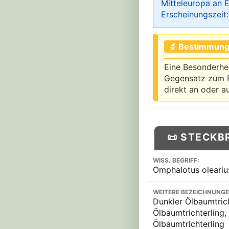
Mitteleuropa an E
Erscheinungszeit
🔬 Bestimmung
Eine Besonderhei
Gegensatz zum Pf
direkt an oder a
📜 STECKB
WISS. BEGRIFF:
Omphalotus oleariu
WEITERE BEZEICHNUNGE
Dunkler Ölbaumtrich
Ölbaumtrichterling,
Ölbaumtrichterling