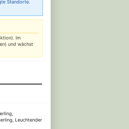
gte Standorte.
ktion). Im
ten) und wächst
rling,
erling, Leuchtender