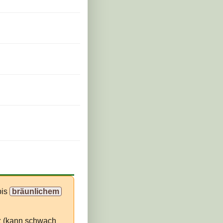
is
bräunlichem
z (kann schwach