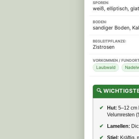
SPOREN:
weiß, elliptisch, gla
BODEN:
sandiger Boden, K
BEGLEITPFLANZE:
Zistrosen
VORKOMMEN / FUNDORT
Laubwald
Nadelw
🔍 WICHTIGS
✔
Hut:
5–12 cm b
Velumresten (
✔
Lamellen:
Dic
✔
Stiel:
Kräftig, 