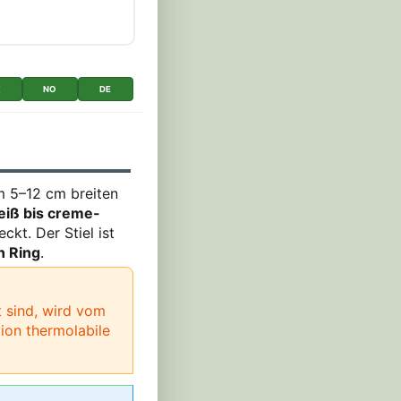
K
NO
DE
em 5–12 cm breiten
eiß bis creme-
kt. Der Stiel ist
n Ring
.
rt sind, wird vom
ion thermolabile