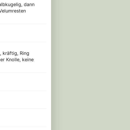
albkugelig, dann
 Velumresten
 kräftig, Ring
er Knolle, keine