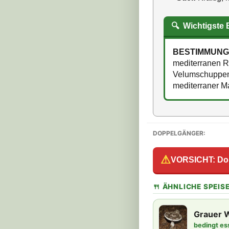
🔍
Wichtigste
BESTIMMUNG
mediterranen R
Velumschuppen 
mediterraner M
DOPPELGÄNGER:
⚠
VORSICHT: Do
🍴 ÄHNLICHE SPEISE
Grauer W
bedingt es