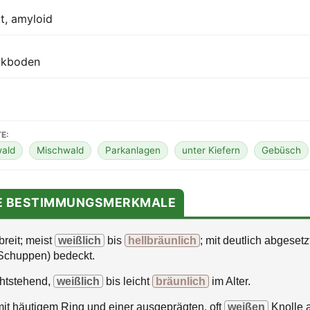
tt, amyloid
alkboden
E:
ald
Mischwald
Parkanlagen
unter Kiefern
Gebüsch
TE BESTIMMUNGSMERKMALE
reit; meist
weißlich
bis
hellbräunlich
; mit deutlich abgeset
Schuppen) bedeckt.
htstehend,
weißlich
bis leicht
bräunlich
im Alter.
mit häutigem Ring und einer ausgeprägten, oft
weißen
Knolle a