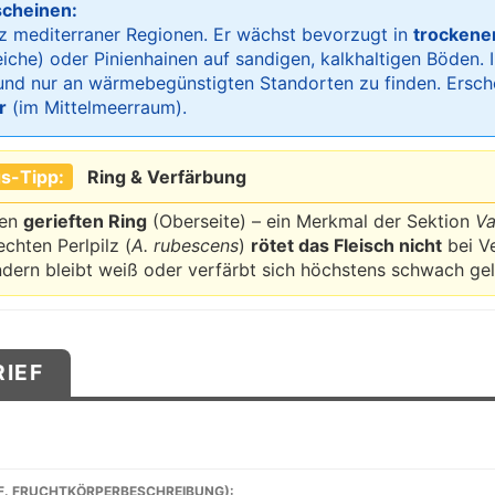
scheinen:
lz mediterraner Regionen. Er wächst bevorzugt in
trockene
eiche) oder Pinienhainen auf sandigen, kalkhaltigen Böden. I
 und nur an wärmebegünstigten Standorten zu finden. Ersch
r
(im Mittelmeerraum).
s-Tipp:
Ring & Verfärbung
den
gerieften Ring
(Oberseite) – ein Merkmal der Sektion
Va
hten Perlpilz (
A. rubescens
)
rötet das Fleisch nicht
bei V
dern bleibt weiß oder verfärbt sich höchstens schwach gel
RIEF
F. FRUCHTKÖRPERBESCHREIBUNG):