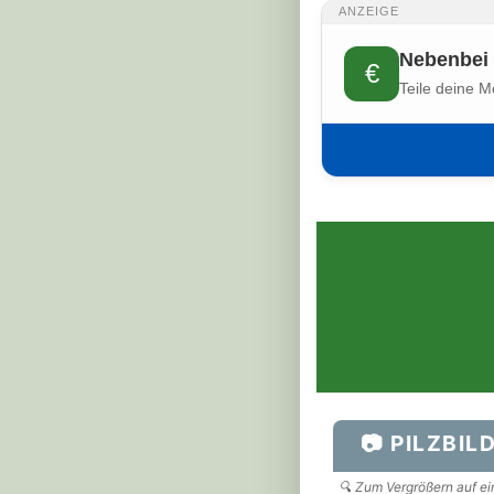
ANZEIGE
Nebenbei 
€
Teile deine M
📷 PILZBIL
🔍 Zum Vergrößern auf ein