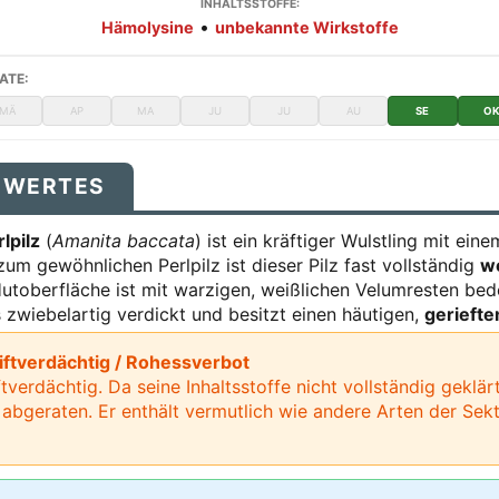
INHALTSSTOFFE:
•
Hämolysine
unbekannte Wirkstoffe
ATE:
MÄ
AP
MA
JU
JU
AU
SE
O
SWERTES
lpilz
(
Amanita baccata
) ist ein kräftiger Wulstling mit ein
um gewöhnlichen Perlpilz ist dieser Pilz fast vollständig
w
utoberfläche ist mit warzigen, weißlichen Velumresten bedec
s zwiebelartig verdickt und besitzt einen häutigen,
geriefte
iftverdächtig / Rohessverbot
iftverdächtig. Da seine Inhaltsstoffe nicht vollständig geklä
abgeraten. Er enthält vermutlich wie andere Arten der Sekt