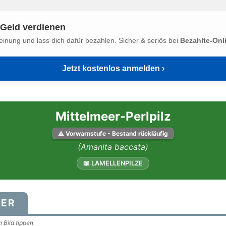
Geld verdienen
einung und lass dich dafür bezahlen. Sicher & seriös bei
Bezahlte-Onl
Jetzt kostenlos anmelden ›
Mittelmeer-Perlpilz
⚠ Vorwarnstufe - Bestand rückläufig
(Amanita baccata)
📖 LAMELLENPILZE
DER
 Bild tippen