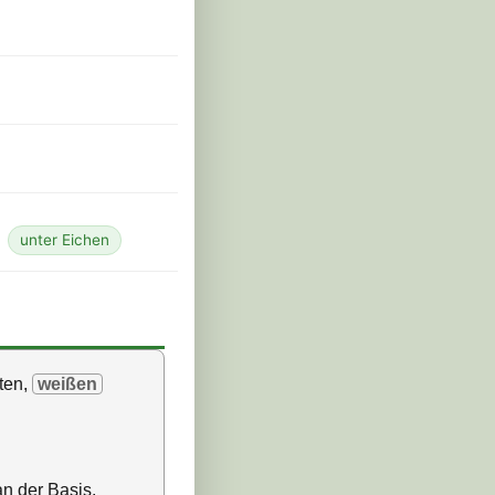
unter Eichen
zten,
weißen
n der Basis.