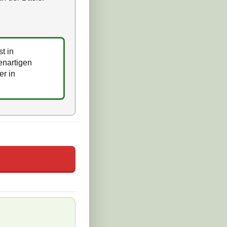
st in
enartigen
er in