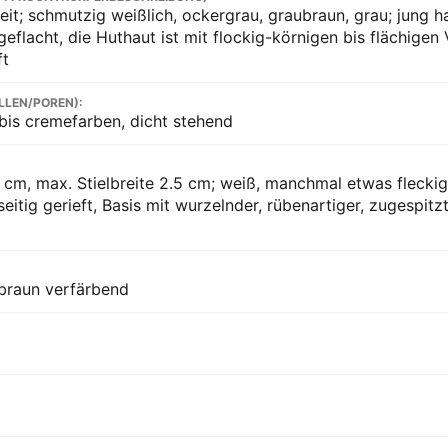
eit; schmutzig weißlich, ockergrau, graubraun, grau; jung h
geflacht, die Huthaut ist mit flockig-körnigen bis flächigen
ft
LLEN/POREN):
 bis cremefarben, dicht stehend
 cm, max. Stielbreite 2.5 cm; weiß, manchmal etwas fleckig,
itig gerieft, Basis mit wurzelnder, rübenartiger, zugespitzt
tbraun verfärbend