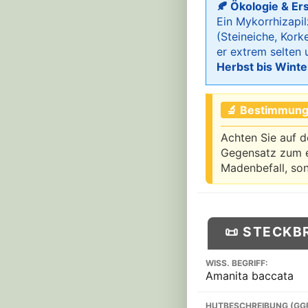
🍂 Ökologie & Er
Ein Mykorrhizapi
(Steineiche, Kork
er extrem selten
Herbst bis Winte
🔬 Bestimmung
Achten Sie auf 
Gegensatz zum ec
Madenbefall, son
📜 STECKB
WISS. BEGRIFF:
Amanita baccata
HUTBESCHREIBUNG (GG