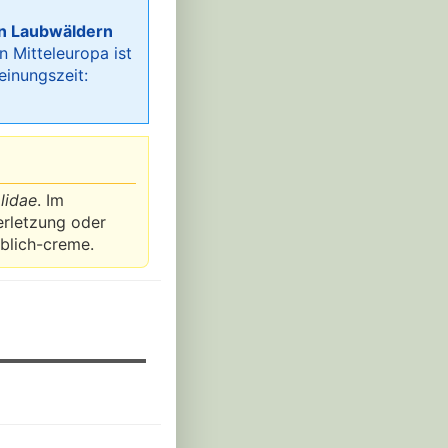
n Laubwäldern
n Mitteleuropa ist
einungszeit:
lidae
. Im
erletzung oder
blich-creme.