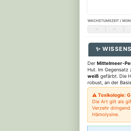
WACHSTUMSZEIT / MON
JA
FE
✨ WISSEN
Der
Mittelmeer-Per
Hut. Im Gegensatz z
weiß
gefärbt. Die H
robust, an der Basi
⚠ Toxikologie: G
Die Art gilt als g
Verzehr dringend 
Hämolysine.