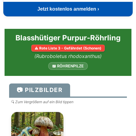
Jetzt kostenlos anmelden ›
Blasshütiger Purpur-Röhrling
⚠ Rote Liste 3 - Gefährdet (Schonen)
(Rubroboletus rhodoxanthus)
📖 RÖHRENPILZE
📷 PILZBILDER
🔍 Zum Vergrößern auf ein Bild tippen