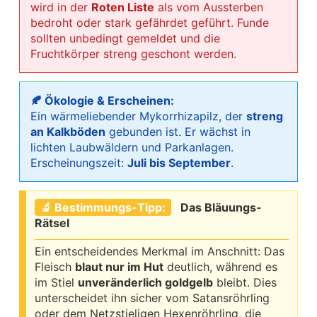
wird in der
Roten Liste
als vom Aussterben
bedroht oder stark gefährdet geführt. Funde
sollten unbedingt gemeldet und die
Fruchtkörper streng geschont werden.
🍂 Ökologie & Erscheinen:
Ein wärmeliebender Mykorrhizapilz, der
streng
an Kalkböden
gebunden ist. Er wächst in
lichten Laubwäldern und Parkanlagen.
Erscheinungszeit:
Juli bis September
.
🔬 Bestimmungs-Tipp:
Das Bläuungs-
Rätsel
Ein entscheidendes Merkmal im Anschnitt: Das
Fleisch
blaut nur im Hut
deutlich, während es
im Stiel
unveränderlich goldgelb
bleibt. Dies
unterscheidet ihn sicher vom Satansröhrling
oder dem Netzstieligen Hexenröhrling, die