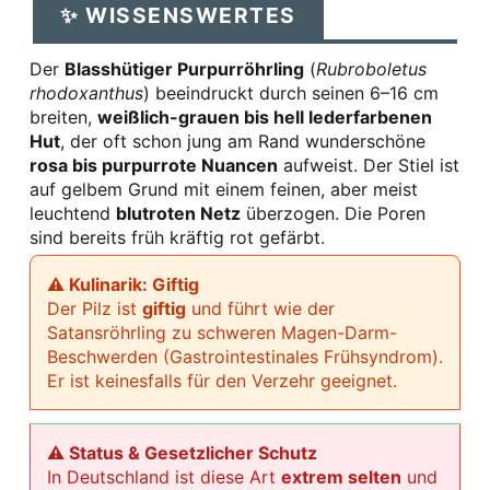
✨ WISSENSWERTES
Der
Blasshütiger Purpurröhrling
(
Rubroboletus
rhodoxanthus
) beeindruckt durch seinen 6–16 cm
breiten,
weißlich-grauen bis hell lederfarbenen
Hut
, der oft schon jung am Rand wunderschöne
rosa bis purpurrote Nuancen
aufweist. Der Stiel ist
auf gelbem Grund mit einem feinen, aber meist
leuchtend
blutroten Netz
überzogen. Die Poren
sind bereits früh kräftig rot gefärbt.
⚠ Kulinarik: Giftig
Der Pilz ist
giftig
und führt wie der
Satansröhrling zu schweren Magen-Darm-
Beschwerden (Gastrointestinales Frühsyndrom).
Er ist keinesfalls für den Verzehr geeignet.
⚠ Status & Gesetzlicher Schutz
In Deutschland ist diese Art
extrem selten
und