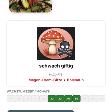
schwach giftig
PILZGIFTE:
•
Magen-Darm-Gifte
Bolesatin
WACHSTUMSZEIT / MONATE:
JA
FE
MÄ
AP
MA
JU
JU
AU
SE
OK
NO
DE