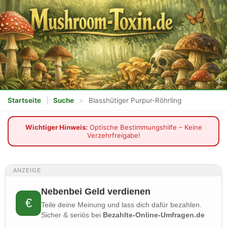
Startseite
|
Suche
>
Blasshütiger Purpur-Röhrling
Wichtiger Hinweis:
Optische Bestimmungshilfe – Keine
Verzehrfreigabe!
ANZEIGE
Nebenbei Geld verdienen
€
Teile deine Meinung und lass dich dafür bezahlen.
Sicher & seriös bei
Bezahlte-Online-Umfragen.de