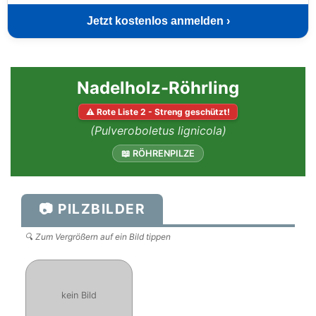
Jetzt kostenlos anmelden ›
Nadelholz-Röhrling
⚠ Rote Liste 2 - Streng geschützt!
(Pulveroboletus lignicola)
📖 RÖHRENPILZE
📷 PILZBILDER
🔍 Zum Vergrößern auf ein Bild tippen
kein Bild