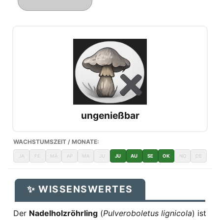
ungenießbar
WACHSTUMSZEIT / MONATE:
JA
FE
MÄ
AP
MA
JU
JU
AU
SE
OK
NO
DE
✨ WISSENSWERTES
Der
Nadelholzröhrling
(
Pulveroboletus lignicola
) ist