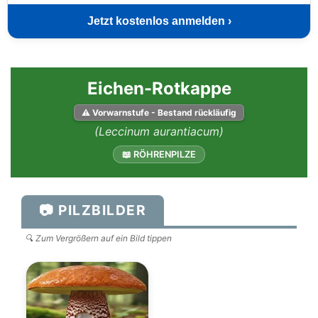
Jetzt kostenlos anmelden ›
Eichen-Rotkappe
⚠ Vorwarnstufe - Bestand rückläufig
(Leccinum aurantiacum)
📖 RÖHRENPILZE
📷 PILZBILDER
🔍 Zum Vergrößern auf ein Bild tippen