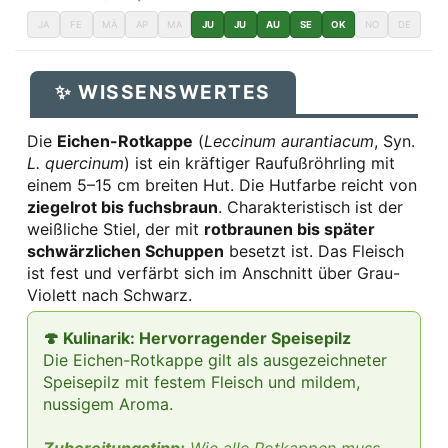
JA
FE
MÄ
AP
MA
JU
JU
AU
SE
OK
NO
DE
✨ WISSENSWERTES
Die
Eichen-Rotkappe
(
Leccinum aurantiacum
, Syn.
L. quercinum
) ist ein kräftiger Raufußröhrling mit
einem 5–15 cm breiten Hut. Die Hutfarbe reicht von
ziegelrot bis fuchsbraun
. Charakteristisch ist der
weißliche Stiel, der mit
rotbraunen bis später
schwärzlichen Schuppen
besetzt ist. Das Fleisch
ist fest und verfärbt sich im Anschnitt über Grau-
Violett nach Schwarz.
🍄 Kulinarik: Hervorragender Speisepilz
Die Eichen-Rotkappe gilt als ausgezeichneter
Speisepilz mit festem Fleisch und mildem,
nussigem Aroma.
Zubereitungstipp:
Wie alle Rotkappen muss