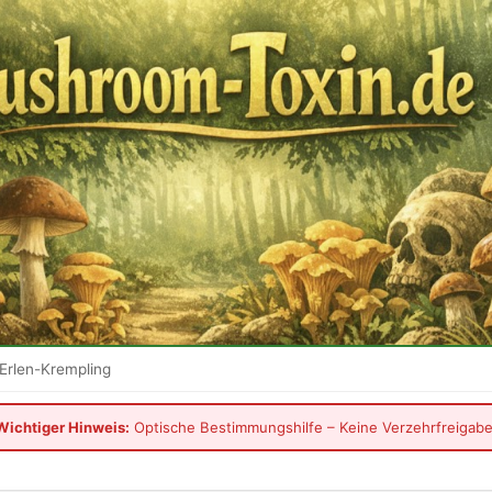
Erlen-Krempling
Wichtiger Hinweis:
Optische Bestimmungshilfe – Keine Verzehrfreigabe