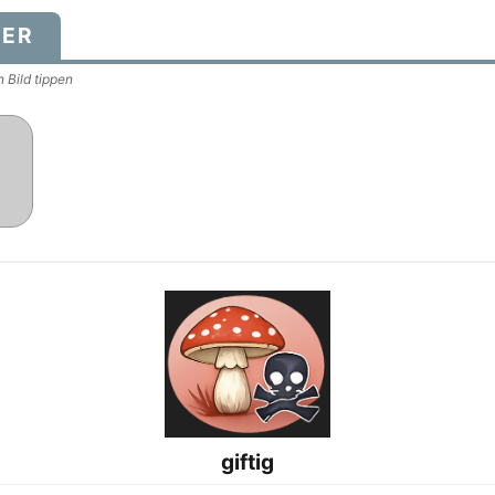
DER
 Bild tippen
giftig