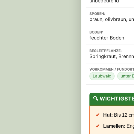
unbedeutend
SPOREN:
braun, olivbraun, un
BODEN:
feuchter Boden
BEGLEITPFLANZE:
Springkraut, Brenn
VORKOMMEN / FUNDORT
Laubwald
unter E
🔍 WICHTIGS
✔
Hut:
Bis 12 cm
✔
Lamellen:
Eng 