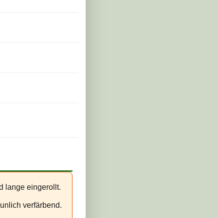
 lange eingerollt.
unlich verfärbend.