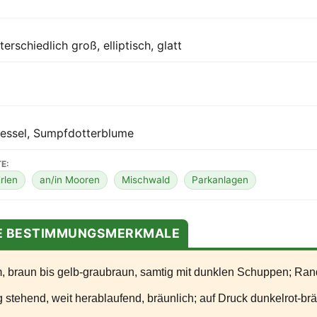
terschiedlich groß, elliptisch, glatt
nessel, Sumpfdotterblume
E:
rlen
an/in Mooren
Mischwald
Parkanlagen
TE BESTIMMUNGSMERKMALE
, braun bis gelb-graubraun, samtig mit dunklen Schuppen; Rand
stehend, weit herablaufend, bräunlich; auf Druck dunkelrot-brä