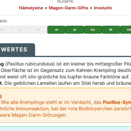
PILZGIFTE:
•
•
Hämolysine
Magen-Darm-Gifte
Involutin
ATE:
MÄ
AP
MA
JU
JU
AU
SE
O
SWERTES
ng
(
Paxillus rubicundulus
) ist ein kleiner bis mittelgroßer Pi
e Oberfläche ist im Gegensatz zum Kahnen Krempling deutl
nd weist oft oliv-grünliche bis kupfer-braune Farbtöne auf.
t
. Die gelblichen Lamellen laufen am Stiel herab und bräune
g
. Wie alle Kremplinge steht er im Verdacht, das
Paxillus-Sy
ährliche Immunreaktion, bei der rote Blutkörperchen zerstö
chwere Magen-Darm-Störungen.