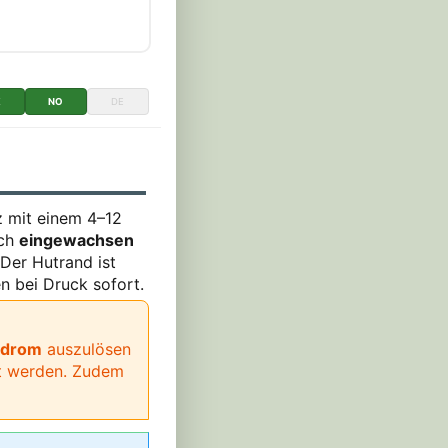
K
NO
DE
lz mit einem 4–12
ich
eingewachsen
 Der Hutrand ist
n bei Druck sofort.
ndrom
auszulösen
rt werden. Zudem