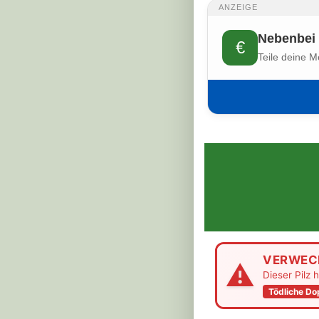
ANZEIGE
Nebenbei 
€
Teile deine M
VERWEC
⚠
Dieser Pilz 
Tödliche D