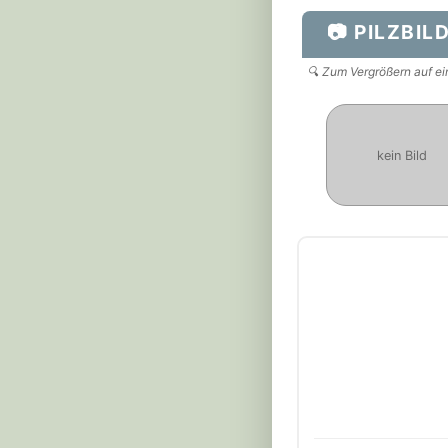
📷 PILZBIL
🔍 Zum Vergrößern auf ein
kein Bild