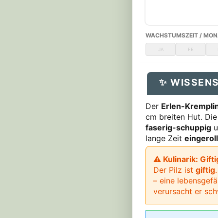
WACHSTUMSZEIT / MON
JA
FE
✨ WISSEN
Der
Erlen-Krempli
cm breiten Hut. Di
faserig-schuppig
u
lange Zeit
eingeroll
⚠ Kulinarik: Gifti
Der Pilz ist
giftig
– eine lebensgef
verursacht er s