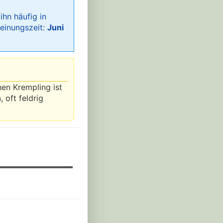
ihn häufig in
heinungszeit:
Juni
nen Krempling ist
n
, oft feldrig