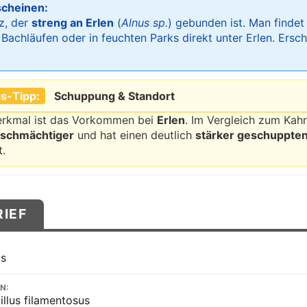
scheinen:
z, der
streng an Erlen
(
Alnus sp.
) gebunden ist. Man findet 
Bachläufen oder in feuchten Parks direkt unter Erlen. Ersc
s-Tipp:
Schuppung & Standort
erkmal ist das Vorkommen bei
Erlen
. Im Vergleich zum Kah
, schmächtiger
und hat einen deutlich
stärker geschuppte
t.
RIEF
us
N:
illus filamentosus