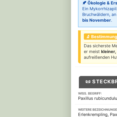
🍂 Ökologie & Er
Ein Mykorrhizapil
Bruchwäldern, an 
bis November
.
🔬 Bestimmung
Das sicherste M
er meist
kleiner
aufreißenden Hu
📜 STECKB
WISS. BEGRIFF:
Paxillus rubicundul
WEITERE BEZEICHNUNGE
Erlenkrempling, Pax