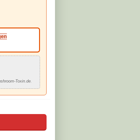
gen
ushroom-Toxin.de.