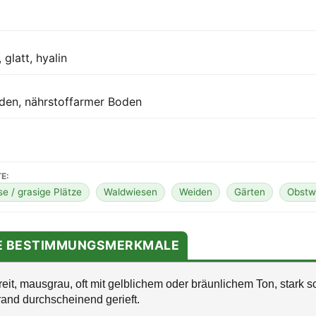
, glatt, hyalin
den, nährstoffarmer Boden
E:
e / grasige Plätze
Waldwiesen
Weiden
Gärten
Obstw
TE BESTIMMUNGSMERKMALE
eit, mausgrau, oft mit gelblichem oder bräunlichem Ton, stark s
and durchscheinend gerieft.