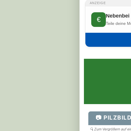
ANZEIGE
Nebenbei 
€
Teile deine M
📷 PILZBIL
🔍 Zum Vergrößern auf ein