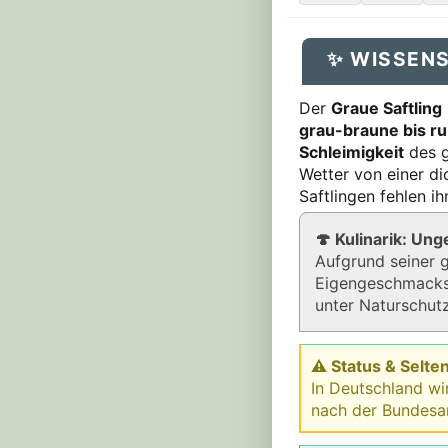
✨ WISSEN
Der
Graue Saftling
grau-braune bis r
Schleimigkeit
des g
Wetter von einer di
Saftlingen fehlen i
🍄 Kulinarik: Un
Aufgrund seiner 
Eigengeschmacks 
unter Naturschutz
⚠ Status & Selten
In Deutschland wi
nach der Bundesa