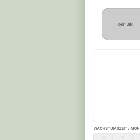
kein Bild
WACHSTUMSZEIT / MON
JA
FE