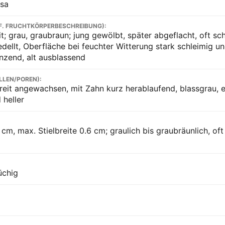
sa
F. FRUCHTKÖRPERBESCHREIBUNG):
it; grau, graubraun; jung gewölbt, später abgeflacht, oft s
dellt, Oberfläche bei feuchter Witterung stark schleimig und
änzend, alt ausblassend
LLEN/POREN):
reit angewachsen, mit Zahn kurz herablaufend, blassgrau, e
 heller
cm, max. Stielbreite 0.6 cm; graulich bis graubräunlich, oft
üchig