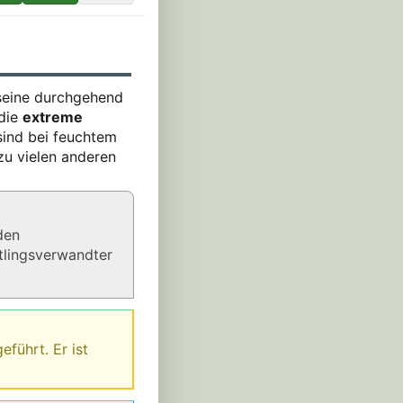
h seine durchgehend
 die
extreme
sind bei feuchtem
zu vielen anderen
den
tlingsverwandter
eführt. Er ist