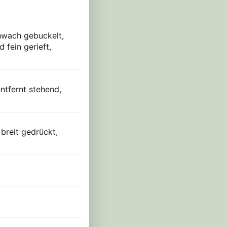
chwach gebuckelt,
 fein gerieft,
ntfernt stehend,
 breit gedrückt,