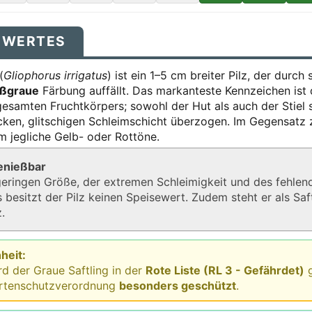
SWERTES
(
Gliophorus irrigatus
) ist ein 1–5 cm breiter Pilz, der durc
ußgraue
Färbung auffällt. Das markanteste Kennzeichen ist
esamten Fruchtkörpers; sowohl der Hut als auch der Stiel 
cken, glitschigen Schleimschicht überzogen. Im Gegensatz 
hm jegliche Gelb- oder Rottöne.
genießbar
geringen Größe, der extremen Schleimigkeit und des fehlen
besitzt der Pilz keinen Speisewert. Zudem steht er als Saf
.
heit:
rd der Graue Saftling in der
Rote Liste (RL 3 - Gefährdet)
g
rtenschutzverordnung
besonders geschützt
.