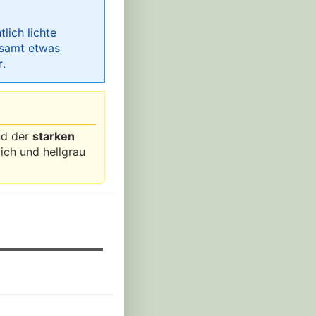
lich lichte
gesamt etwas
r
.
nd der
starken
ich und hellgrau