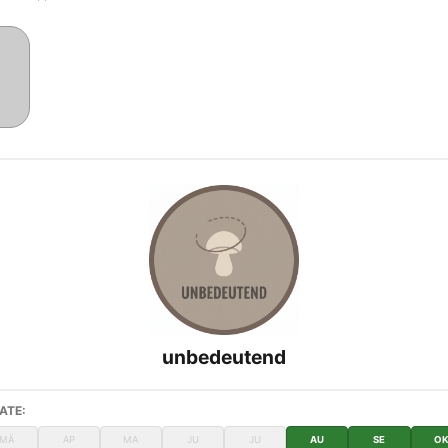
unbedeutend
ATE:
MÄ
AP
MA
JU
JU
AU
SE
O