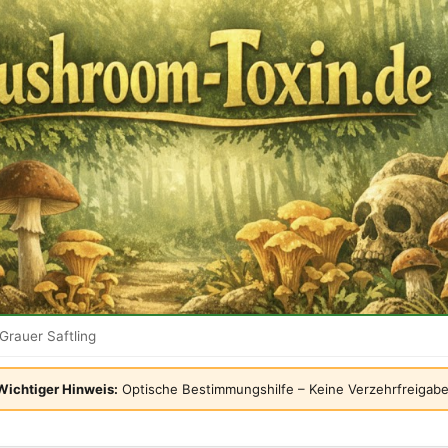
Grauer Saftling
Wichtiger Hinweis:
Optische Bestimmungshilfe – Keine Verzehrfreigabe