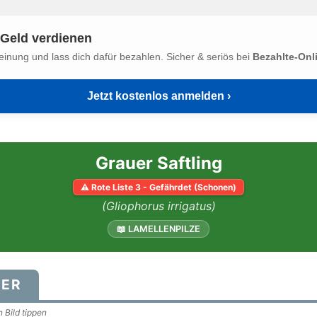
Geld verdienen
einung und lass dich dafür bezahlen. Sicher & seriös bei
Bezahlte-Onl
Jetzt kostenlos anmelden ›
Grauer Saftling
⚠ Rote Liste 3 - Gefährdet (Schonen)
(Gliophorus irrigatus)
📖 LAMELLENPILZE
DER
 Bild tippen