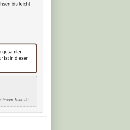
hsen bis leicht
 gesamten
 ist in dieser
ushroom-Toxin.de.