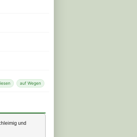
iesen
auf Wegen
chleimig und