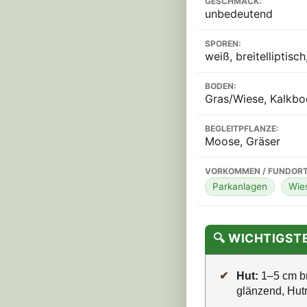
GESCHMACK:
unbedeutend
SPOREN:
weiß, breitelliptisch
BODEN:
Gras/Wiese, Kalkbo
BEGLEITPFLANZE:
Moose, Gräser
VORKOMMEN / FUNDORT
Parkanlagen
Wies
🔍 WICHTIGS
✔
Hut:
1–5 cm br
glänzend, Hutr