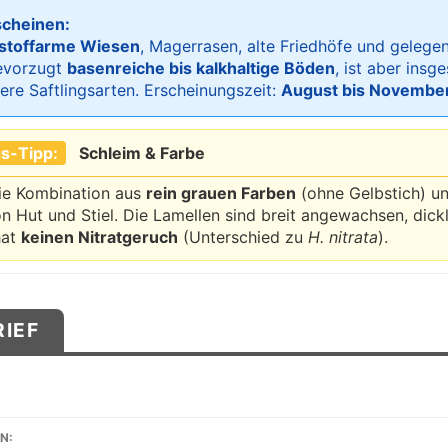
scheinen:
stoffarme Wiesen
, Magerrasen, alte Friedhöfe und gelegent
bevorzugt
basenreiche bis kalkhaltige Böden
, ist aber ins
dere Saftlingsarten. Erscheinungszeit:
August bis Novembe
s-Tipp:
Schleim & Farbe
die Kombination aus
rein grauen Farben
(ohne Gelbstich) u
n Hut und Stiel. Die Lamellen sind breit angewachsen, dickl
hat
keinen Nitratgeruch
(Unterschied zu
H. nitrata
).
RIEF
N: