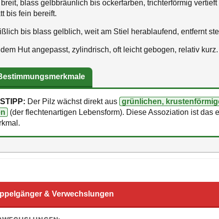
reit, blass gelbbräunlich bis ockerfarben, trichterförmig vertieft 
t bis fein bereift.
lich bis blass gelblich, weit am Stiel herablaufend, entfernt st
dem Hut angepasst, zylindrisch, oft leicht gebogen, relativ kurz.
 Bestimmungsmerkmale
STIPP:
Der Pilz wächst direkt aus
grünlichen, krustenförmi
en
(der flechtenartigen Lebensform). Diese Assoziation ist das
kmal.
ppelgänger & Verwechslungen