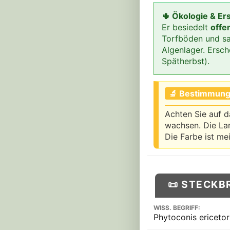
🌵 Ökologie & Er
Er besiedelt
offe
Torfböden und sa
Algenlager. Ersch
Spätherbst).
🔬 Bestimmung
Achten Sie auf 
wachsen. Die Lam
Die Farbe ist mei
📜 STECKB
WISS. BEGRIFF:
Phytoconis ericeto