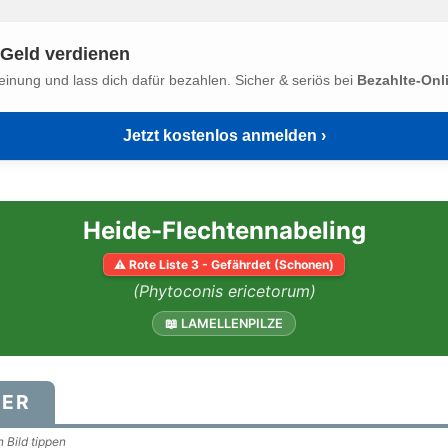
Geld verdienen
einung und lass dich dafür bezahlen. Sicher & seriös bei
Bezahlte-Onl
Jetzt kostenlos anmelden ›
Heide-Flechtennabeling
⚠ Rote Liste 3 - Gefährdet (Schonen)
(Phytoconis ericetorum)
📖 LAMELLENPILZE
DER
 Bild tippen