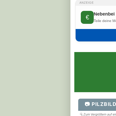
ANZEIGE
Nebenbei 
€
Teile deine M
📷 PILZBIL
🔍 Zum Vergrößern auf ein