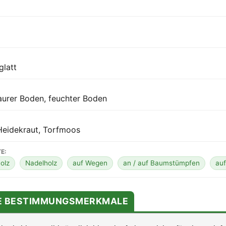
glatt
aurer Boden, feuchter Boden
 Heidekraut, Torfmoos
E:
olz
Nadelholz
auf Wegen
an / auf Baumstümpfen
auf
TE BESTIMMUNGSMERKMALE