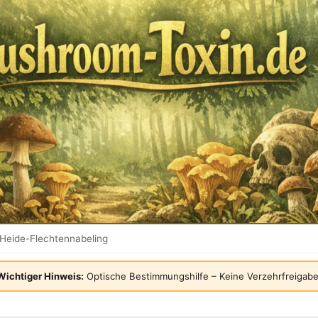
Heide-Flechtennabeling
Wichtiger Hinweis:
Optische Bestimmungshilfe – Keine Verzehrfreigabe