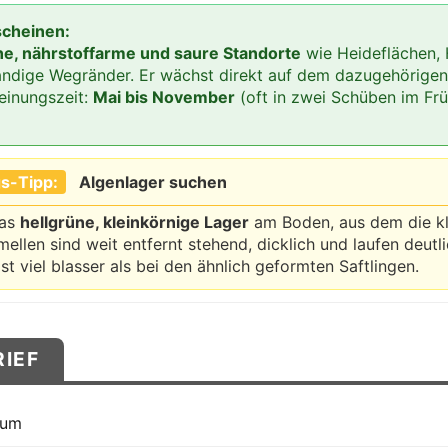
scheinen:
ne, nährstoffarme und saure Standorte
wie Heideflächen,
ndige Wegränder. Er wächst direkt auf dem dazugehörigen
einungszeit:
Mai bis November
(oft in zwei Schüben im Frü
s-Tipp:
Algenlager suchen
das
hellgrüne, kleinkörnige Lager
am Boden, aus dem die kle
ellen sind weit entfernt stehend, dicklich und laufen deutli
st viel blasser als bei den ähnlich geformten Saftlingen.
RIEF
rum