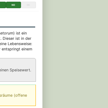
K
NO
DE
cetorum
) ist ein
 Dieser ist in der
seine Lebensweise:
Er entspringt einem
einen Speisewert.
nsräume (offene