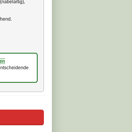
(nabelartig),
ehend.
gen
 entscheidende