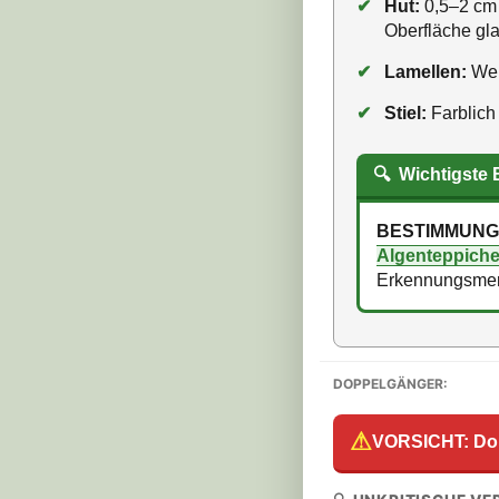
✔
Hut:
0,5–2 cm b
Oberfläche glat
✔
Lamellen:
Weiß
✔
Stiel:
Farblich 
🔍
Wichtigste
BESTIMMUNG
Algenteppich
Erkennungsmer
DOPPELGÄNGER:
⚠
VORSICHT: Do