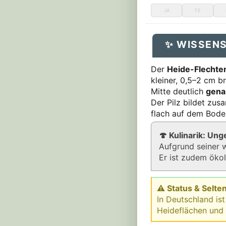
JA
FE
✨ WISSEN
Der
Heide-Flechte
kleiner, 0,5–2 cm b
Mitte deutlich
gena
Der Pilz bildet zu
flach auf dem Bode
🍄 Kulinarik: Un
Aufgrund seiner w
Er ist zudem ökol
⚠ Status & Selten
In Deutschland ist
Heideflächen und