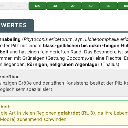
MÄ
AP
MA
JU
JU
AU
SE
O
SWERTES
nnabeling
(
Phytoconis ericetorum
, syn.
Lichenomphalia eri
reiter Pilz mit einem
blass-gelblichen bis ocker-beigen
Hut.
belt
und hat einen fein gerieften Rand. Das Besondere ist 
sammen mit Grünalgen (Gattung
Coccomyxa
) eine Flechte. 
n liegenden,
körnigen, hellgrünen Algenlager
(Thallus).
genießbar
inzigen Größe und der zähen Konsistenz besitzt der Pilz k
ogisch sehr spezialisiert.
heit:
 die Art in vielen Regionen
gefährdet (RL 3)
, da ihre Lebe
 Moore) zunehmend schwinden.