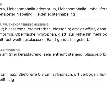
N:
ra, Lichenomphalia ericetorum, Lichenomphalia umbellifera
efalteter Nabeling, Heideflechtennabeling
F. FRUCHTKÖRPERBESCHREIBUNG):
it; blasscreme, cremefarben, blassgelb; erst gewölbt, dann
erförmig, Oberfläche hygrophan, glatt, zur Mitte hin mehr o
alt fast weiß ausblassend, Rand gerieft bis gekerbt
LLEN/POREN):
 am Stiel herablaufend, sehr entfernt stehend, blassgelb bis
 cm, max. Stielbreite 0.3 cm; zylindrisch, oft verbogen, hut
eißfilzig