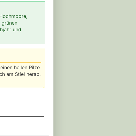
 Hochmoore,
 grünen
hjahr und
inen hellen Pilze
ch am Stiel herab.