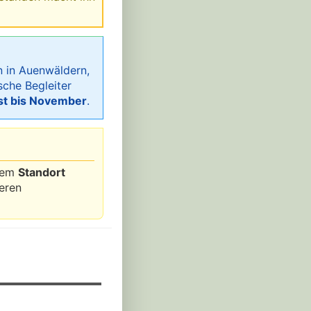
hn in Auenwäldern,
sche Begleiter
t bis November
.
 dem
Standort
eren