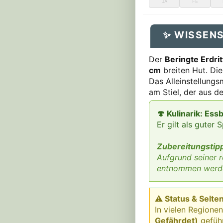
JA
FE
✨ WISSEN
Der
Beringte Erdrit
cm
breiten Hut. Die
Das Alleinstellungs
am Stiel, der aus d
🍄 Kulinarik: Ess
Er gilt als gute
Zubereitungstip
Aufgrund seiner r
entnommen werd
⚠ Status & Selten
In vielen Regionen
Gefährdet)
geführ