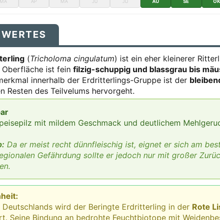
MÄ
AP
MA
JU
JU
AU
SE
O
SWERTES
terling
(
Tricholoma cingulatum
) ist ein eher kleinerer Ritte
 Oberfläche ist fein
filzig-schuppig und blassgrau bis mä
merkmal innerhalb der Erdritterlings-Gruppe ist der
bleiben
en Resten des Teilvelums hervorgeht.
bar
r Speisepilz mit mildem Geschmack und deutlichem Mehlgeru
p:
Da er meist recht dünnfleischig ist, eignet er sich am best
egionalen Gefährdung sollte er jedoch nur mit großer Zurü
en.
heit:
 Deutschlands wird der Beringte Erdritterling in der
Rote Li
t. Seine Bindung an bedrohte Feuchtbiotope mit Weidenbe