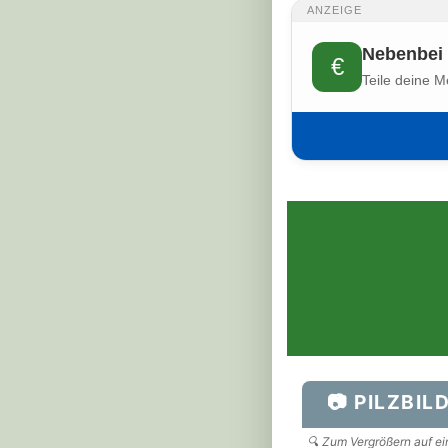
ANZEIGE
Nebenbei 
€
Teile deine M
📷 PILZBIL
🔍 Zum Vergrößern auf ein