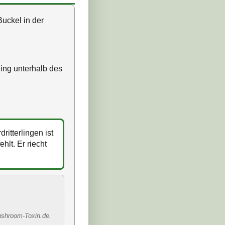
Buckel in der
Ring unterhalb des
itterlingen ist
hlt. Er riecht
ushroom-Toxin.de.