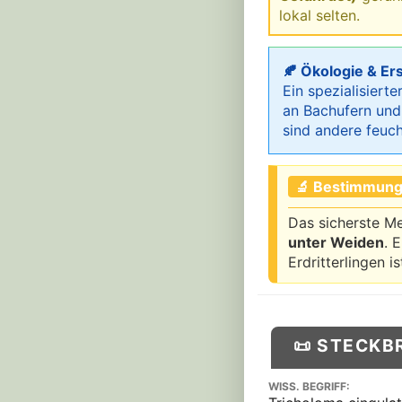
lokal selten.
🍂 Ökologie & Er
Ein spezialisiert
an Bachufern und
sind andere feuch
🔬 Bestimmung
Das sicherste Me
unter Weiden
. 
Erdritterlingen i
📜 STECKB
WISS. BEGRIFF: