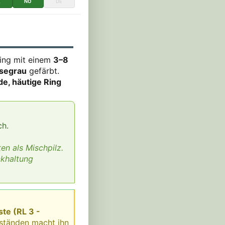
K
NO
DE
rling mit einem
3–8
usegrau
gefärbt.
de, häutige Ring
ch.
en als Mischpilz.
ckhaltung
ste (RL 3 -
ständen macht ihn