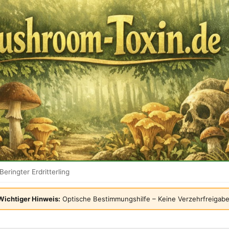
Beringter Erdritterling
Wichtiger Hinweis:
Optische Bestimmungshilfe – Keine Verzehrfreigabe