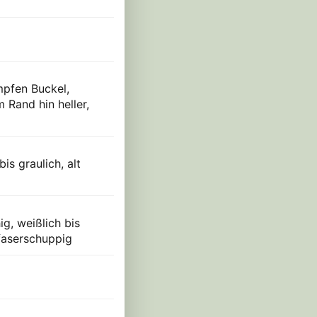
mpfen Buckel,
 Rand hin heller,
s graulich, alt
ig, weißlich bis
faserschuppig