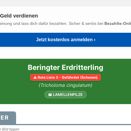
Geld verdienen
einung und lass dich dafür bezahlen. Sicher & seriös bei
Bezahlte-Onl
Jetzt kostenlos anmelden ›
Beringter Erdritterling
⚠ Rote Liste 3 - Gefährdet (Schonen)
(Tricholoma cingulatum)
📖 LAMELLENPILZE
DER
 Bild tippen