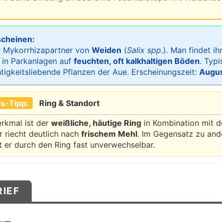
scheinen:
er Mykorrhizapartner von
Weiden
(
Salix spp.
). Man findet i
 in Parkanlagen auf
feuchten, oft kalkhaltigen Böden
. Typi
tigkeitsliebende Pflanzen der Aue. Erscheinungszeit:
Augus
s-Tipp:
Ring & Standort
rkmal ist der
weißliche, häutige Ring
in Kombination mit
Er riecht deutlich nach
frischem Mehl
. Im Gegensatz zu and
st er durch den Ring fast unverwechselbar.
RIEF