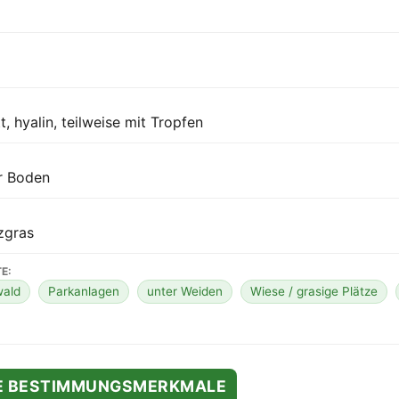
tt, hyalin, teilweise mit Tropfen
r Boden
zgras
E:
wald
Parkanlagen
unter Weiden
Wiese / grasige Plätze
TE BESTIMMUNGSMERKMALE