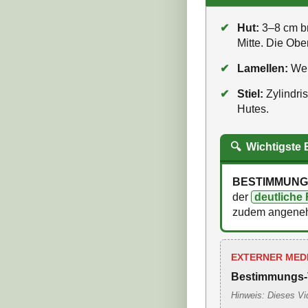
✔
Hut:
3–8 cm br
Mitte. Die Ober
✔
Lamellen:
Wei
✔
Stiel:
Zylindris
Hutes.
🔍
Wichtigste
BESTIMMUNG
der
deutliche 
zudem angeneh
EXTERNER MED
Bestimmungs-
Hinweis: Dieses Vi