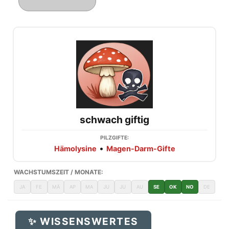
schwach giftig
PILZGIFTE:
•
Hämolysine
Magen-Darm-Gifte
WACHSTUMSZEIT / MONATE:
JA
FE
MÄ
AP
MA
JU
JU
AU
SE
OK
NO
DE
✨ WISSENSWERTES