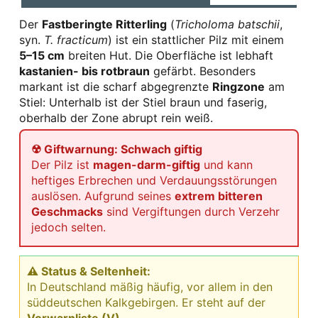
Der
Fastberingte Ritterling
(
Tricholoma batschii
,
syn.
T. fracticum
) ist ein stattlicher Pilz mit einem
5–15 cm
breiten Hut. Die Oberfläche ist lebhaft
kastanien- bis rotbraun
gefärbt. Besonders
markant ist die scharf abgegrenzte
Ringzone
am
Stiel: Unterhalb ist der Stiel braun und faserig,
oberhalb der Zone abrupt rein weiß.
☢ Giftwarnung: Schwach giftig
Der Pilz ist
magen-darm-giftig
und kann
heftiges Erbrechen und Verdauungsstörungen
auslösen. Aufgrund seines
extrem bitteren
Geschmacks
sind Vergiftungen durch Verzehr
jedoch selten.
⚠ Status & Seltenheit:
In Deutschland mäßig häufig, vor allem in den
süddeutschen Kalkgebirgen. Er steht auf der
Vorwarnliste (V)
.