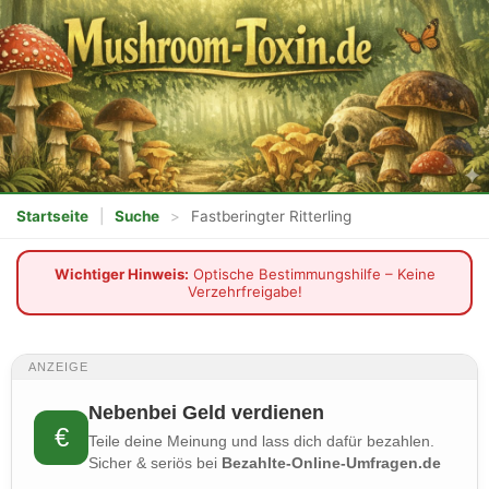
Startseite
|
Suche
>
Fastberingter Ritterling
Wichtiger Hinweis:
Optische Bestimmungshilfe – Keine
Verzehrfreigabe!
ANZEIGE
Nebenbei Geld verdienen
€
Teile deine Meinung und lass dich dafür bezahlen.
Sicher & seriös bei
Bezahlte-Online-Umfragen.de