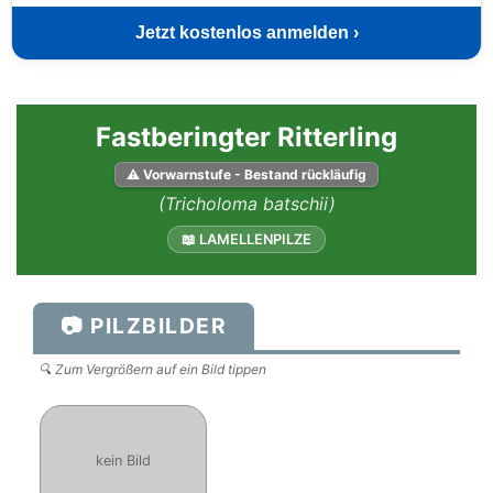
Jetzt kostenlos anmelden ›
Fastberingter Ritterling
⚠ Vorwarnstufe - Bestand rückläufig
(Tricholoma batschii)
📖 LAMELLENPILZE
📷 PILZBILDER
🔍 Zum Vergrößern auf ein Bild tippen
kein Bild