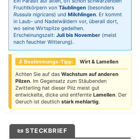
Ein Parasit auf alten, oft schon schwärzenden
Fruchtkörpern von
Täublingen
(besonders
Russula nigricans
) und
Milchlingen
. Er kommt
in Laub- und Nadelwäldern vor, überall dort,
wo seine Wirtspilze gedeihen.
Erscheinungszeit:
Juli bis November
(meist
nach feuchter Witterung).
🔬 Bestimmungs-Tipp:
Wirt & Lamellen
Achten Sie auf das
Wachstum auf anderen
Pilzen
. Im Gegensatz zum Stäubenden
Zwitterling hat dieser Pilz meist gut
entwickelte, dicke und entfernte
Lamellen
. Der
Geruch ist deutlich
stark mehlartig
.
📜 STECKBRIEF