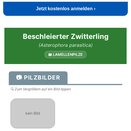
Jetzt kostenlos anmelden ›
Beschleierter Zwitterling
(Asterophora parasitica)
📖 LAMELLENPILZE
📷 PILZBILDER
🔍 Zum Vergrößern auf ein Bild tippen
kein Bild