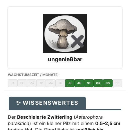
ungenießbar
WACHSTUMSZEIT / MONATE:
JA
FE
MÄ
AP
MA
JU
JU
AU
SE
OK
NO
DE
✨ WISSENSWERTES
Der
Beschleierte Zwitterling
(
Asterophora
parasitica
) ist ein kleiner Pilz mit einem
0,5–2,5 cm
breiten Hut. Die Oberfläche ist
weißlich bis