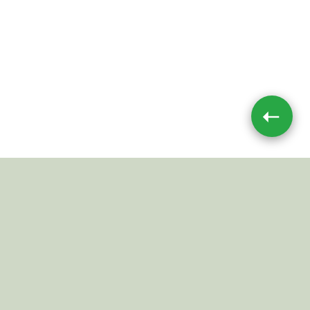
➝
Impressum
|
Datenschutz
JETZT TEILEN
© 2026 Mushroom-Toxin.de
Alle Angaben ohne Gewähr.