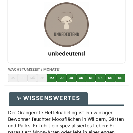
unbedeutend
WACHSTUMSZEIT / MONATE:
JA
FE
MÄ
AP
MA
JU
JU
AU
SE
OK
NO
DE
✨ WISSENSWERTES
Der Orangerote Heftelnabeling ist ein winziger
Bewohner feuchter Moosflächen in Wäldern, Gärten
und Parks. Er führt ein spezialisiertes Leben: Er
parasitiert Moos-Arten oder lebt in einer engen