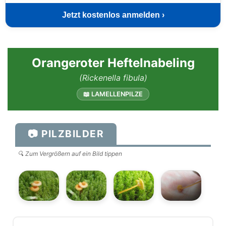
Jetzt kostenlos anmelden ›
Orangeroter Heftelnabeling
(Rickenella fibula)
📖 LAMELLENPILZE
📷 PILZBILDER
🔍 Zum Vergrößern auf ein Bild tippen