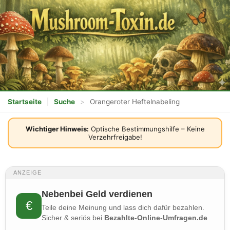
Startseite
|
Suche
>
Orangeroter Heftelnabeling
Wichtiger Hinweis:
Optische Bestimmungshilfe – Keine
Verzehrfreigabe!
ANZEIGE
Nebenbei Geld verdienen
€
Teile deine Meinung und lass dich dafür bezahlen.
Sicher & seriös bei
Bezahlte-Online-Umfragen.de