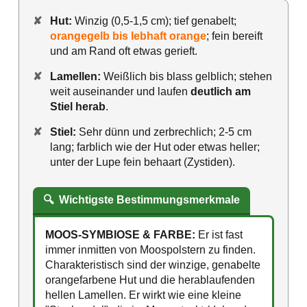
✘
Hut:
Winzig (0,5-1,5 cm); tief genabelt;
orangegelb bis lebhaft orange
; fein bereift
und am Rand oft etwas gerieft.
✘
Lamellen:
Weißlich bis blass gelblich; stehen
weit auseinander und laufen
deutlich am
Stiel herab
.
✘
Stiel:
Sehr dünn und zerbrechlich; 2-5 cm
lang; farblich wie der Hut oder etwas heller;
unter der Lupe fein behaart (Zystiden).
🔍
Wichtigste Bestimmungsmerkmale
MOOS-SYMBIOSE & FARBE:
Er ist fast
immer inmitten von Moospolstern zu finden.
Charakteristisch sind der winzige, genabelte
orangefarbene Hut und die herablaufenden
hellen Lamellen. Er wirkt wie eine kleine