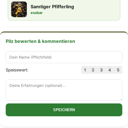
Samtiger Pfifferling
essbar
Pilz bewerten & kommentieren
Speisewert:
1
2
3
4
5
SPEICHERN