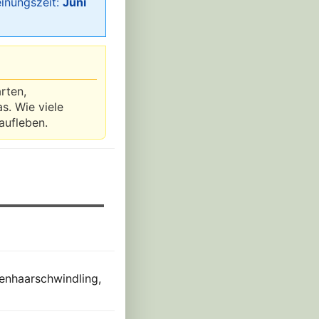
einungszeit:
Juni
rten,
s. Wie viele
aufleben.
enhaarschwindling,