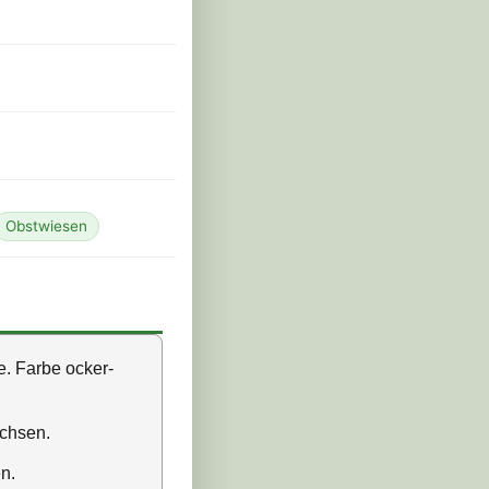
Obstwiesen
te. Farbe ocker-
achsen.
n.