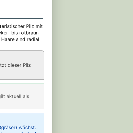
teristischer Pilz mit
cker- bis rotbraun
 Haare sind radial
zt dieser Pilz
gilt aktuell als
gräser) wächst.