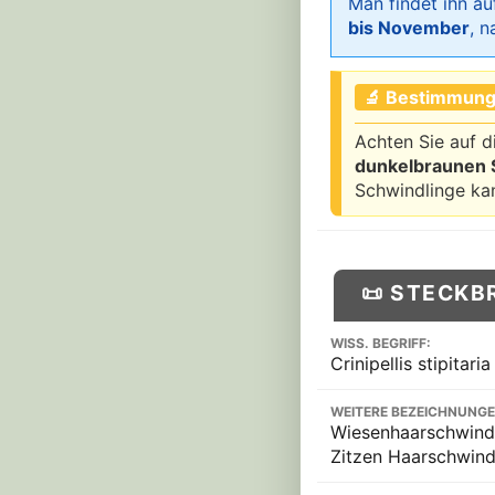
Man findet ihn a
bis November
, 
🔬 Bestimmung
Achten Sie auf 
dunkelbraunen S
Schwindlinge kan
📜 STECKB
WISS. BEGRIFF:
Crinipellis stipitaria
WEITERE BEZEICHNUNGE
Wiesenhaarschwindl
Zitzen Haarschwindli