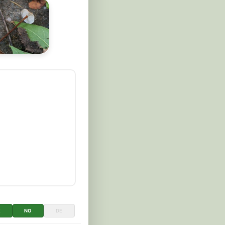
K
NO
DE