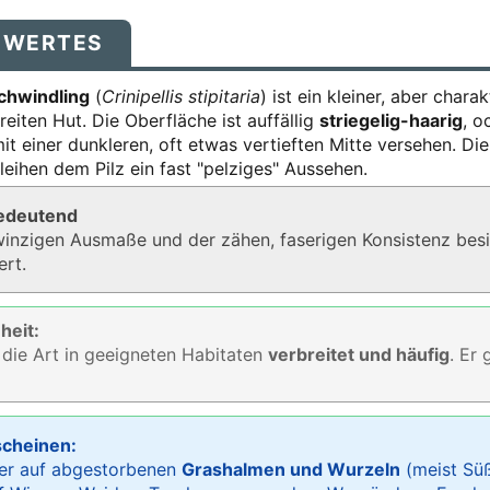
SWERTES
chwindling
(
Crinipellis stipitaria
) ist ein kleiner, aber charak
eiten Hut. Die Oberfläche ist auffällig
striegelig-haarig
, o
it einer dunkleren, oft etwas vertieften Mitte versehen. Die
eihen dem Pilz ein fast "pelziges" Aussehen.
bedeutend
inzigen Ausmaße und der zähen, faserigen Konsistenz besit
ert.
heit:
 die Art in geeigneten Habitaten
verbreitet und häufig
. Er 
scheinen:
der auf abgestorbenen
Grashalmen und Wurzeln
(meist Süß