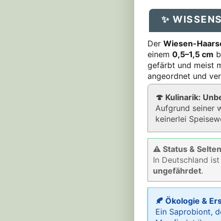
✨ WISSEN
Der
Wiesen-Haars
einem
0,5–1,5 cm
br
gefärbt und meist m
angeordnet und verl
🍄 Kulinarik: Un
Aufgrund seiner w
keinerlei Speisew
⚠ Status & Selten
In Deutschland ist
ungefährdet
.
🍂 Ökologie & Er
Ein Saprobiont, 