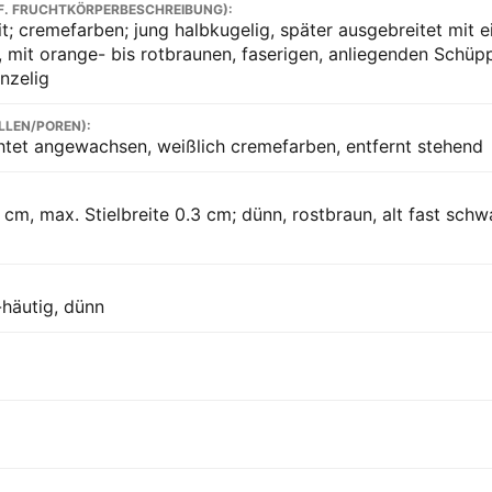
F. FRUCHTKÖRPERBESCHREIBUNG):
it; cremefarben; jung halbkugelig, später ausgebreitet mit ei
 mit orange- bis rotbraunen, faserigen, anliegenden Schüp
unzelig
LLEN/POREN):
tet angewachsen, weißlich cremefarben, entfernt stehend
 cm, max. Stielbreite 0.3 cm; dünn, rostbraun, alt fast schw
-häutig, dünn