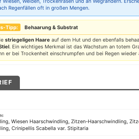
uf Wiesen, Weiden, Trockenrasen und an Wegrändern. Ersch
nach Regenfällen oft in großen Mengen.
s-Tipp:
Behaarung & Substrat
die
striegeligen Haare
auf dem Hut und den ebenfalls behaa
tiel
. Ein wichtiges Merkmal ist das Wachstum an totem Gra
n er bei Trockenheit einschrumpfen und bei Regen wieder 
RIEF
N:
ing, Wiesen Haarschwindling, Zitzen-Haarschwindling, Zitz
ng, Crinipellis Scabella var. Stipitaria