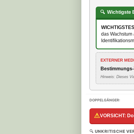
🔍
Wichtigste
WICHTIGSTE
das Wachstum a
Identifikations
EXTERNER MED
Bestimmungs-
Hinweis: Dieses Vi
DOPPELGÄNGER:
⚠
VORSICHT: Do
🔍 UNKRITISCHE V