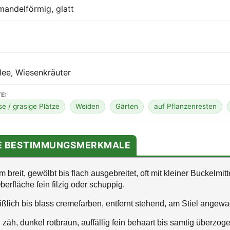
 mandelförmig, glatt
lee, Wiesenkräuter
E:
e / grasige Plätze
Weiden
Gärten
auf Pflanzenresten
TE BESTIMMUNGSMERKMALE
 breit, gewölbt bis flach ausgebreitet, oft mit kleiner Buckelmit
berfläche fein filzig oder schuppig.
ßlich bis blass cremefarben, entfernt stehend, am Stiel angew
zäh, dunkel rotbraun, auffällig fein behaart bis samtig überzoge