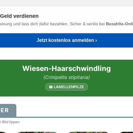
Geld verdienen
einung und lass dich dafür bezahlen. Sicher & seriös bei
Bezahlte-Onl
Jetzt kostenlos anmelden ›
Wiesen-Haarschwindling
(Crinipellis stipitaria)
📖 LAMELLENPILZE
DER
 Bild tippen