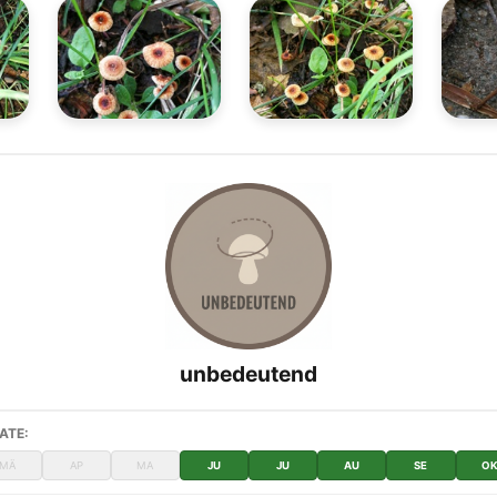
unbedeutend
ATE:
MÄ
AP
MA
JU
JU
AU
SE
O