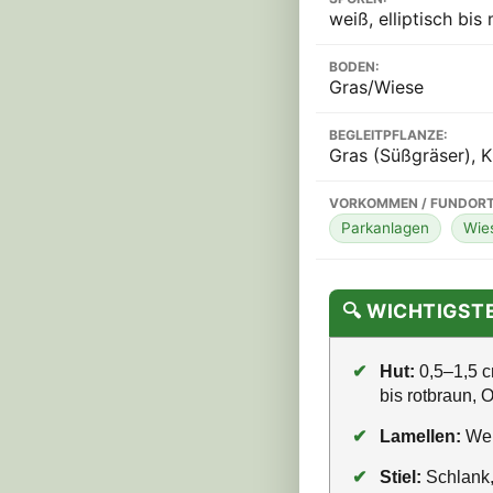
weiß, elliptisch bis
BODEN:
Gras/Wiese
BEGLEITPFLANZE:
Gras (Süßgräser), K
VORKOMMEN / FUNDORT
Parkanlagen
Wies
🔍 WICHTIGS
✔
Hut:
0,5–1,5 cm
bis rotbraun, O
✔
Lamellen:
Wei
✔
Stiel:
Schlank, 