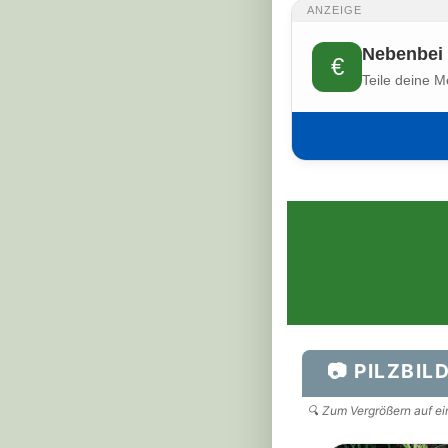
ANZEIGE
Nebenbei 
€
Teile deine M
📷 PILZBIL
🔍 Zum Vergrößern auf ein