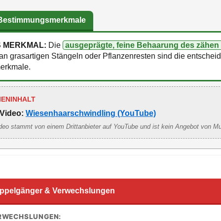
 Bestimmungsmerkmale
S MERKMAL:
Die
ausgeprägte, feine Behaarung des zähen 
n grasartigen Stängeln oder Pflanzenresten sind die entschei
merkmale.
IENINHALT
Video:
Wiesenhaarschwindling (YouTube)
deo stammt von einem Drittanbieter auf YouTube und ist kein Angebot von M
ppelgänger & Verwechslungen
ERWECHSLUNGEN: