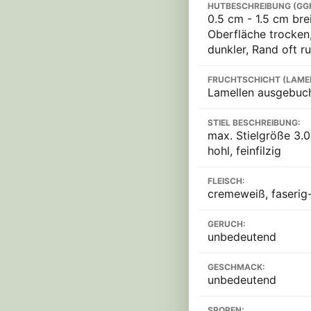
HUTBESCHREIBUNG (GG
0.5 cm - 1.5 cm bre
Oberfläche trocken,
dunkler, Rand oft r
FRUCHTSCHICHT (LAME
Lamellen ausgebuch
STIEL BESCHREIBUNG:
max. Stielgröße 3.0
hohl, feinfilzig
FLEISCH:
cremeweiß, faserig
GERUCH:
unbedeutend
GESCHMACK:
unbedeutend
SPOREN: