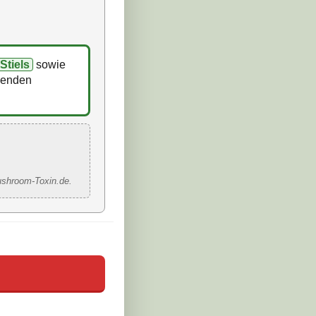
Stiels
sowie
denden
ushroom-Toxin.de.