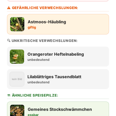
⚠ GEFÄHRLICHE VERWECHSLUNGEN:
Astmoos-Häubling
giftig
🔍 UNKRITISCHE VERWECHSLUNGEN:
Orangeroter Heftelnabeling
unbedeutend
Lilablättriges Tausendblatt
kein Bild
unbedeutend
🍴 ÄHNLICHE SPEISEPILZE:
Gemeines Stockschwämmchen
essbar