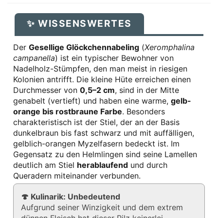
✨ WISSENSWERTES
Der
Gesellige Glöckchennabeling
(
Xeromphalina
campanella
) ist ein typischer Bewohner von
Nadelholz-Stümpfen, den man meist in riesigen
Kolonien antrifft. Die kleine Hüte erreichen einen
Durchmesser von
0,5–2 cm
, sind in der Mitte
genabelt (vertieft) und haben eine warme,
gelb-
orange bis rostbraune Farbe
. Besonders
charakteristisch ist der Stiel, der an der Basis
dunkelbraun bis fast schwarz und mit auffälligen,
gelblich-orangen Myzelfasern bedeckt ist. Im
Gegensatz zu den Helmlingen sind seine Lamellen
deutlich am Stiel
herablaufend
und durch
Queradern miteinander verbunden.
🍄 Kulinarik: Unbedeutend
Aufgrund seiner Winzigkeit und dem extrem
dünnen Fleisch hat dieser Pilz keinerlei