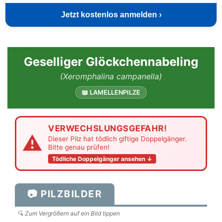
Jetzt kostenlos anmelden ›
Geselliger Glöckchennabeling
(Xeromphalina campanella)
📖 LAMELLENPILZE
VERWECHSLUNGSGEFAHR!
⚠
Dieser Pilz hat tödlich giftige Doppelgänger.
Bitte genau prüfen!
Tödliche Doppelgänger ansehen ↓
📷 PILZBILDER
🔍 Zum Vergrößern auf ein Bild tippen