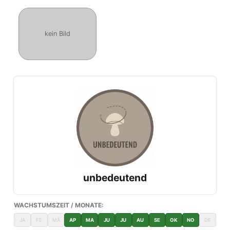
kein Bild
unbedeutend
WACHSTUMSZEIT / MONATE:
JA
FE
MÄ
AP
MA
JU
JU
AU
SE
OK
NO
DE