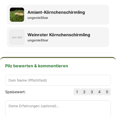
Amiant-Körnchenschirmling
ungenießbar
Weinroter Körnchenschirmling
kein Bild
ungenießbar
Pilz bewerten & kommentieren
Speisewert:
1
2
3
4
5