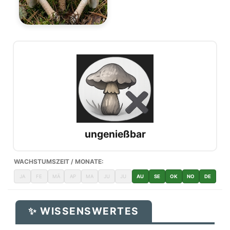
ungenießbar
WACHSTUMSZEIT / MONATE:
JA
FE
MÄ
AP
MA
JU
JU
AU
SE
OK
NO
DE
✨ WISSENSWERTES