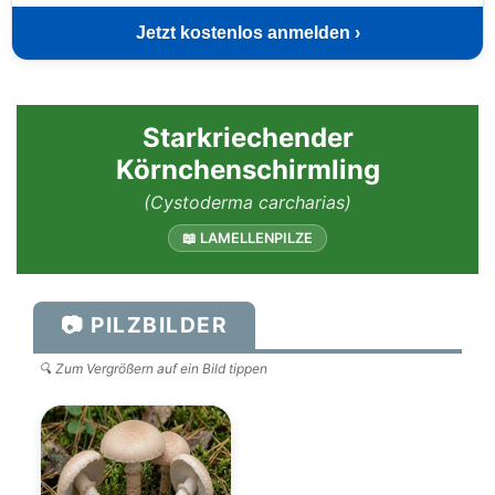
Jetzt kostenlos anmelden ›
Starkriechender
Körnchenschirmling
(Cystoderma carcharias)
📖 LAMELLENPILZE
📷 PILZBILDER
🔍 Zum Vergrößern auf ein Bild tippen