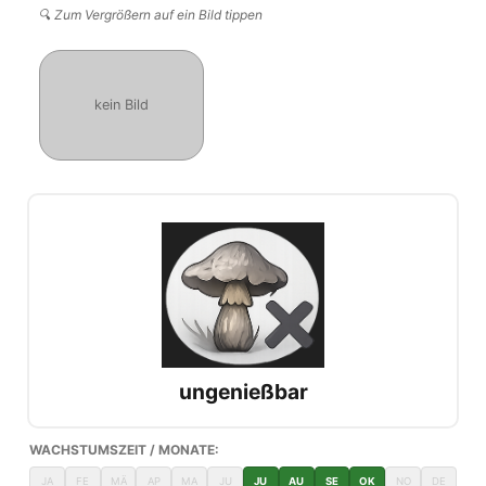
🔍 Zum Vergrößern auf ein Bild tippen
kein Bild
ungenießbar
WACHSTUMSZEIT / MONATE:
JA
FE
MÄ
AP
MA
JU
JU
AU
SE
OK
NO
DE